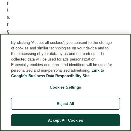
r
t
a
n
g
i
By clicking ‘Accept all cookies’, you consent to the storage
b
of cookies and similar technologies on your device and to
l
the processing of your data by us and our partners. The
e
collected data will be used for ads personalization.
Especially cookies and mobile ad identifiers will be used for
e
personalized and non-personalized advertising.
Link to
s
Google's Business Data Responsibility Site
t
a
Cookies Settings
r
e
Reject All
l
a
Accept All Cookies
c
i