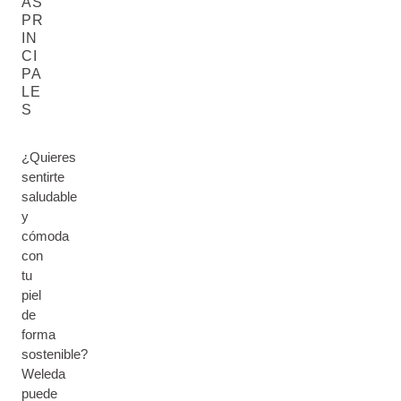
AS
PR
IN
CI
PA
LE
S
¿Quieres
sentirte
saludable
y
cómoda
con
tu
piel
de
forma
sostenible?
Weleda
puede