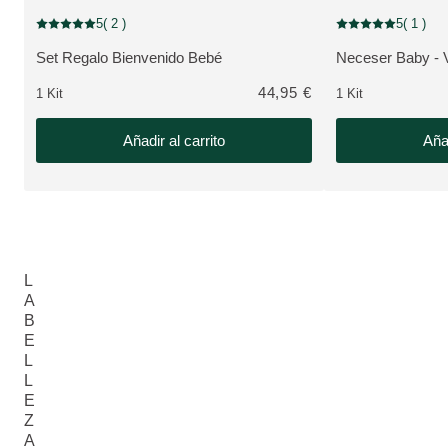
+ REGALO GRATIS
NOVEDAD
5
( 2 )
5
( 1 )
Puntuación: 5 / 5 estrellas 2 valoraciones de usuarios
Puntuación: 5 / 5 e
Set Regalo Bienvenido Bebé
Neceser Baby - V
VER PRODUCTO:
VER PRODUCTO
44,95 €
1 Kit
1 Kit
Añadir al carrito
Añad
L
A
B
E
L
L
E
Z
A