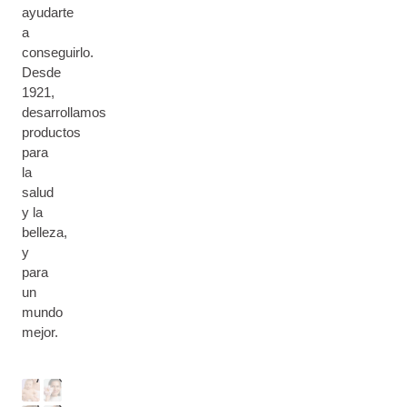
ayudarte
a
conseguirlo.
Desde
1921,
desarrollamos
productos
para
la
salud
y la
B
belleza,
E
y
B
para
S
É
R
un
K
&
O
mundo
I
C
M
S
N
U
mejor.
A
T
F
E
M
R
O
R
Á
O
O
P
D
O