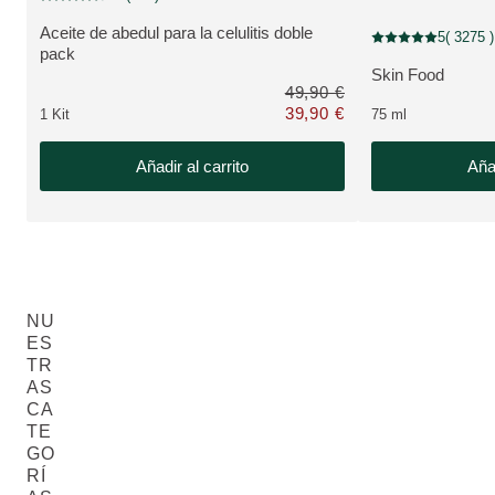
Puntuación: 4.7 / 5 estrellas 25 valoraciones de usuarios
Aceite de abedul para la celulitis doble
5
( 3275 )
Puntuación: 5 / 5 e
VER PRODUCTO:
pack
Skin Food
VER PRODUCTO
49,90 €
39,90 €
1 Kit
75 ml
Solo 39,90 € en lugar de 49,90 €
Añadir al carrito
Añad
NU
ES
TR
AS
CA
TE
GO
RÍ