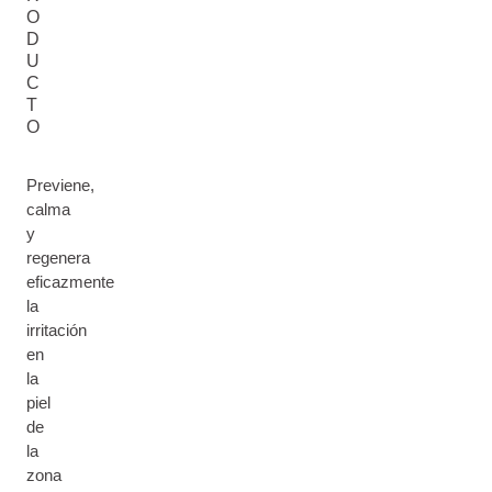
O
D
U
C
T
O
Previene,
calma
y
regenera
eficazmente
la
irritación
en
la
piel
de
la
zona