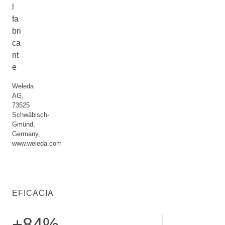
l
fa
bri
ca
nt
e
Weleda
AG,
73525
Schwäbisch-
Gmünd,
Germany,
www.weleda.com
EFICACIA
+84%