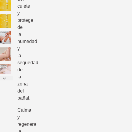
culete
y
protege
de
la
humedad
y
la
sequedad
de
la
zona
del
pañal.
Calma
y
regenera
la