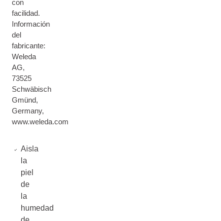
con
facilidad.
Información
del
fabricante:
Weleda
AG,
73525
Schwäbisch
Gmünd,
Germany,
www.weleda.com
Aisla
la
piel
de
la
humedad
de