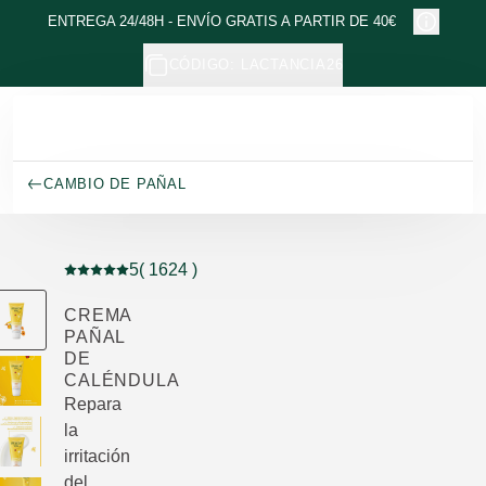
Ir al contenido principal
ENTREGA 24/48H - ENVÍO GRATIS A PARTIR DE 40€
CÓDIGO: LACTANCIA26
CAMBIO DE PAÑAL
5
( 1624 )
Puntuación: 5 / 5 estrellas 1624 valoraciones de usuar
CREMA
PAÑAL
DE
CALÉNDULA
Repara
la
irritación
del