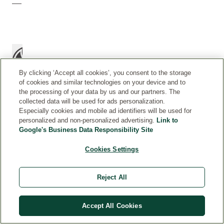
By clicking ‘Accept all cookies’, you consent to the storage
of cookies and similar technologies on your device and to
the processing of your data by us and our partners. The
collected data will be used for ads personalization.
Especially cookies and mobile ad identifiers will be used for
personalized and non-personalized advertising.
Link to
C
Aplicar
Google's Business Data Responsibility Site
O
una
N
capa
Cookies Settings
S
sobre
E
la
J
Reject All
piel
O
limpia
S
y
D
Accept All Cookies
seca.
E