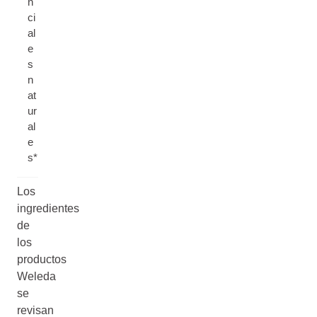
n
ci
al
e
s
n
at
ur
al
e
s*
Los
ingredientes
de
los
productos
Weleda
se
revisan