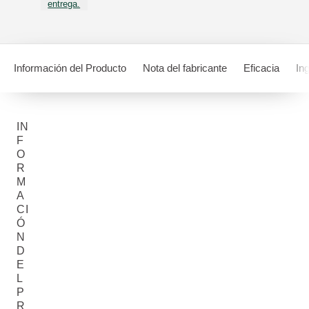
entrega.
Información del Producto
Nota del fabricante
Eficacia
In
IN
F
O
R
M
A
CI
Ó
N
D
E
L
P
R