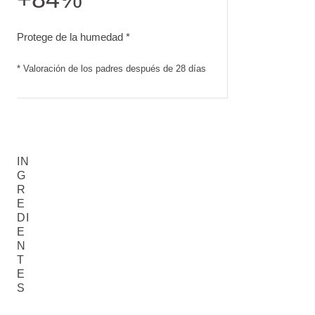
Protege de la humedad. Valoración de los padres después 
Protege de la humedad *
* Valoración de los padres después de 28 días
IN
G
R
E
DI
E
N
T
E
S