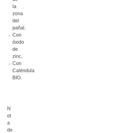
la
zona
del
pañal.
Con
óxido
de
zinc.
Con
Caléndula
BIO.
N
ot
a
de