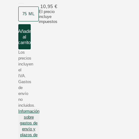
10,95 €
Formato
El precio
75 ML
incluye
impuestos
Añadir
al
carrito
Los
precios
incluyen
el
IVA.
Gastos
de
envío
no
incluidos.
Información
sobre
gastos de
envío y
plazos de