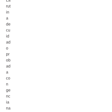
La
rut
in
a
de
cu
id
ad
o
pr
ob
ad
a
co
n
ge
nc
ia
na