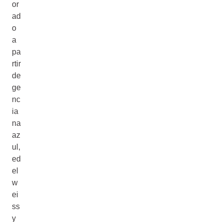
or
ad
o
a
pa
rtir
de
ge
nc
ia
na
az
ul,
ed
el
w
ei
ss
y