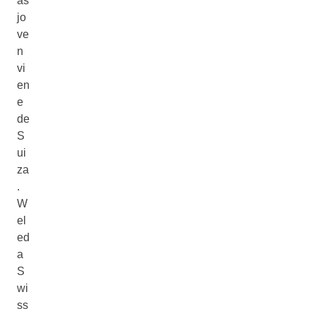
ás
jo
ve
n
vi
en
e
de
S
ui
za
.
W
el
ed
a
S
wi
ss