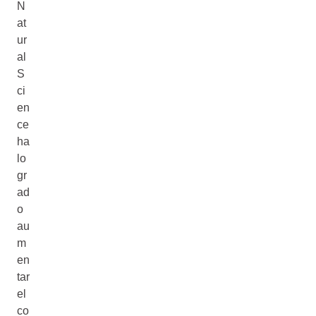
N
at
ur
al
S
ci
en
ce
ha
lo
gr
ad
o
au
m
en
tar
el
co