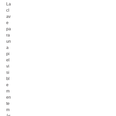
La
cl
av
e
pa
ra
un
a
pi
el
vi
si
bl
e
m
en
te
m
ás