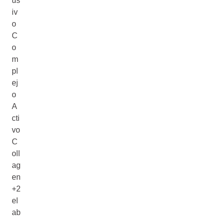
us
iv
o
C
o
m
pl
ej
o
A
cti
vo
C
oll
ag
en
+2
el
ab