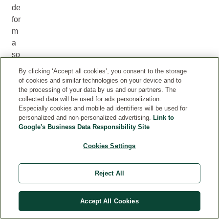
de
for
m
a
so
st
By clicking ‘Accept all cookies’, you consent to the storage
en
of cookies and similar technologies on your device and to
ibl
the processing of your data by us and our partners. The
collected data will be used for ads personalization.
e.
Especially cookies and mobile ad identifiers will be used for
E
personalized and non-personalized advertising.
Link to
st
Google's Business Data Responsibility Site
a
Cookies Settings
for
m
ul
Reject All
ac
ió
Accept All Cookies
n
ún