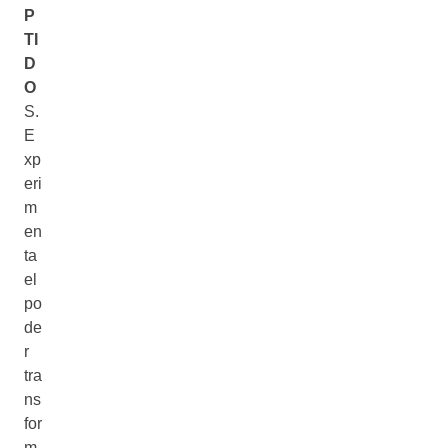
P
TI
D
O
S.
E
xp
eri
m
en
ta
el
po
de
r
tra
ns
for
m