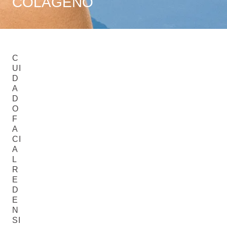
COLÁGENO
C
UI
D
A
D
O
F
A
CI
A
L
R
E
D
E
N
SI