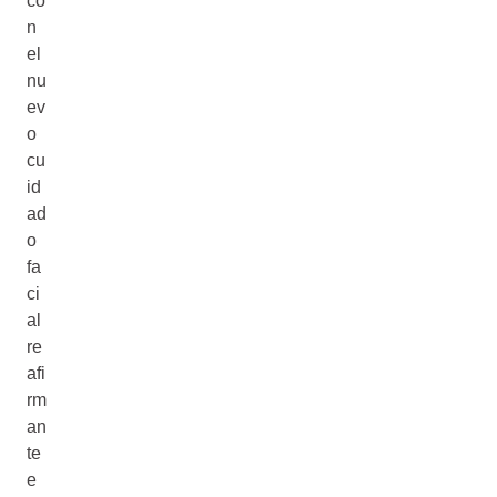
co
n
el
nu
ev
o
cu
id
ad
o
fa
ci
al
re
afi
rm
an
te
e