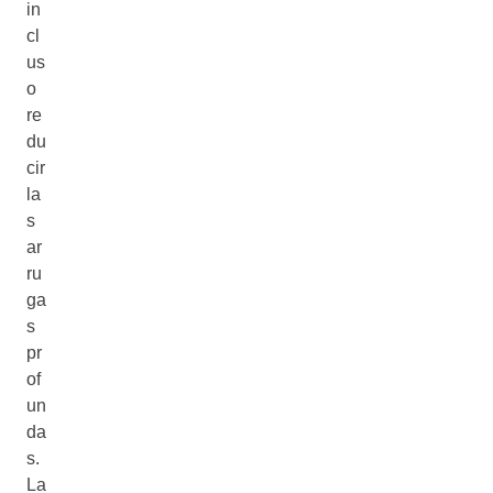
in
cl
us
o
re
du
cir
la
s
ar
ru
ga
s
pr
of
un
da
s.
La