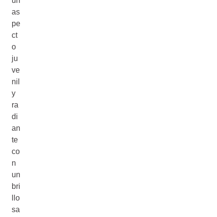
un
as
pe
ct
o
ju
ve
nil
y
ra
di
an
te
co
n
un
bri
llo
sa