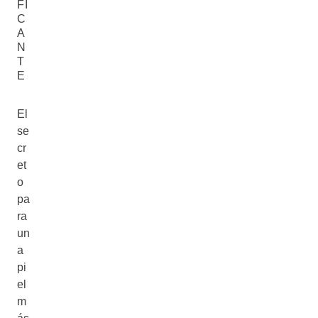
FI
C
A
N
T
E
El
se
cr
et
o
pa
ra
un
a
pi
el
m