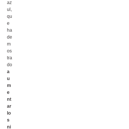
az
ul,
qu
e
ha
de
m
os
tra
do
a
u
m
e
nt
ar
lo
s
ni