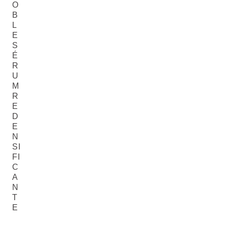
O
B
L
E
S
É
R
U
M
R
E
D
E
N
SI
FI
C
A
N
T
E