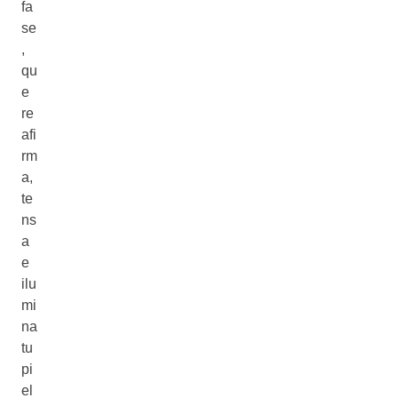
fa
se
,
qu
e
re
afi
rm
a,
te
ns
a
e
ilu
mi
na
tu
pi
el