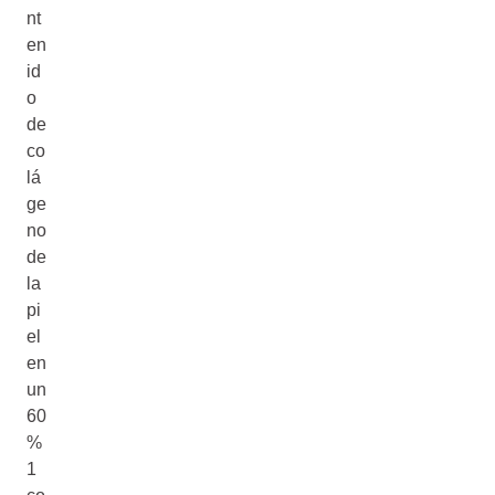
nt
en
id
o
de
co
lá
ge
no
de
la
pi
el
en
un
60
%
1