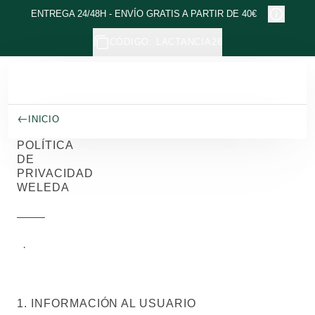
Ir al contenido principal
ENTREGA 24/48H - ENVÍO GRATIS A PARTIR DE 40€
CÓDIGO: LACTANCIA26
INICIO
POLÍTICA
DE
PRIVACIDAD
WELEDA
Weleda
·
3/19/2025
Group
1. INFORMACIÓN AL USUARIO