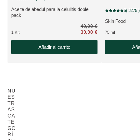
Puntuación: 4.7 / 5 estrellas 25 valoraciones de usuarios
Aceite de abedul para la celulitis doble
5
( 3275 )
Puntuación: 5 / 5 e
VER PRODUCTO:
pack
Skin Food
VER PRODUCTO
49,90 €
39,90 €
1 Kit
75 ml
Solo 39,90 € en lugar de 49,90 €
Añadir al carrito
Añad
NU
ES
TR
AS
CA
TE
GO
RÍ