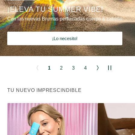
¡ELEVA TU SUMMER VIBE!
Con las nuevas Brumas perfumadas cuerpo & cabello
¡Lo necesito!
1
2
3
4
TU NUEVO IMPRESCINDIBLE