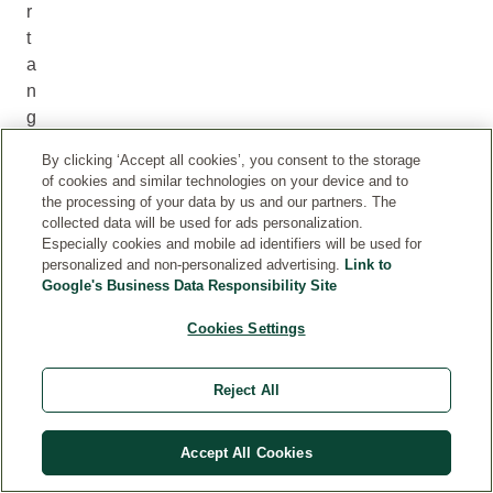
r
t
a
n
g
i
By clicking ‘Accept all cookies’, you consent to the storage
b
of cookies and similar technologies on your device and to
l
the processing of your data by us and our partners. The
e
collected data will be used for ads personalization.
Especially cookies and mobile ad identifiers will be used for
e
personalized and non-personalized advertising.
Link to
s
Google's Business Data Responsibility Site
t
a
Cookies Settings
r
e
Reject All
l
a
Accept All Cookies
c
i