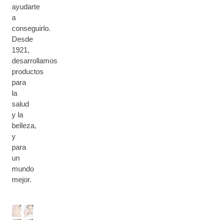
ayudarte
a
conseguirlo.
Desde
1921,
desarrollamos
productos
para
la
salud
y la
B
belleza,
E
y
B
para
S
É
R
un
K
&
O
mundo
I
C
M
S
N
U
mejor.
A
T
F
E
M
R
O
R
Á
O
O
P
D
O