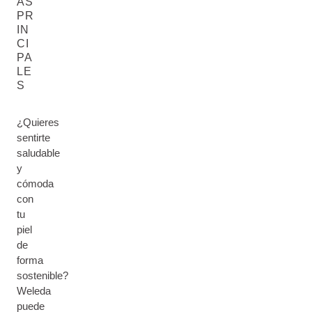
AS
PR
IN
CI
PA
LE
S
¿Quieres
sentirte
saludable
y
cómoda
con
tu
piel
de
forma
sostenible?
Weleda
puede