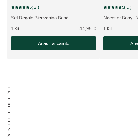
+ REGALO GRATIS
NOVEDAD
5
( 2 )
5
( 1 )
Puntuación: 5 / 5 estrellas 2 valoraciones de usuarios
Puntuación: 5 / 5 e
Set Regalo Bienvenido Bebé
Neceser Baby - V
VER PRODUCTO:
VER PRODUCTO
44,95 €
1 Kit
1 Kit
Añadir al carrito
Añad
L
A
B
E
L
L
E
Z
A