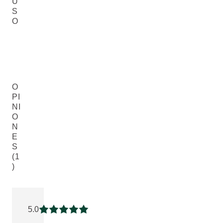
U
S
O
O
PI
NI
O
N
E
S
(1
)
Puntuación: 5 / 5 estrellas 1 valoraciones de usuarios
5.0
Puntuación: 5 / 5 estrellas