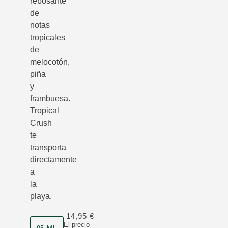
rebosante
de
notas
tropicales
de
melocotón,
piña
y
frambuesa.
Tropical
Crush
te
transporta
directamente
a
la
playa.
14,95 €
Formato
El precio