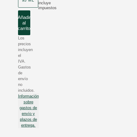
95 ML
incluye
impuestos
Añadir
al
carrito
Los
precios
incluyen
el
IVA.
Gastos
de
envío
no
incluidos.
Información
sobre
gastos de
envío y
plazos de
entrega.