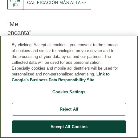
Filtrar
CALIFICACIÓN MÁS ALTA
(0)
Me
encanta
Deja
By clicking ‘Accept all cookies’, you consent to the storage
un
of cookies and similar technologies on your device and to
aroma
the processing of your data by us and our partners. The
frutal
collected data will be used for ads personalization.
que
Especially cookies and mobile ad identifiers will be used for
me
personalized and non-personalized advertising.
Link to
Google's Business Data Responsibility Site
encanta
y
Cookies Settings
nada
pesado.
Un
Reject All
descubrimiento
para
Accept All Cookies
este
verano.