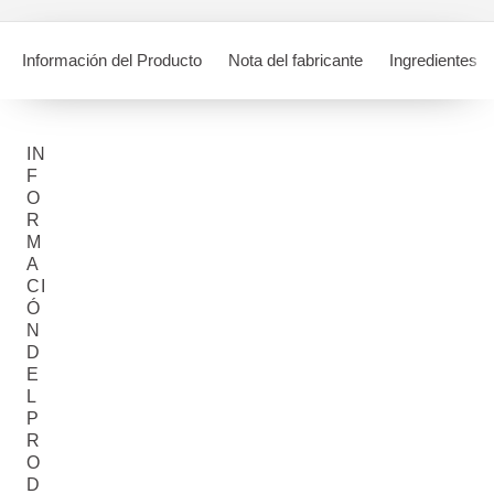
Información del Producto
Nota del fabricante
Ingredientes
IN
F
O
R
M
A
CI
Ó
N
D
E
L
P
R
O
D