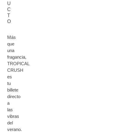
U
C
T
O
Más
que
una
fragancia,
TROPICAL
CRUSH
es
tu
billete
directo
a
las
vibras
del
verano.