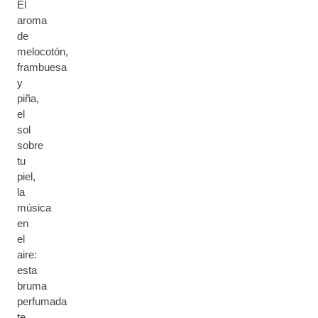
El
aroma
de
melocotón,
frambuesa
y
piña,
el
sol
sobre
tu
piel,
la
música
en
el
aire:
esta
bruma
perfumada
te