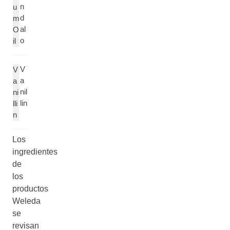
n
u
d
m
al
O
o
il
V
V
a
a
nil
ni
lin
lli
n
Los
ingredientes
de
los
productos
Weleda
se
revisan