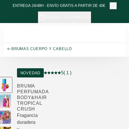
Ir al contenido principal
ENTREGA 24/48H - ENVÍO GRATIS A PARTIR DE 40€
CÓDIGO: LACTANCIA26
BRUMAS CUERPO Y CABELLO
5
( 1 )
NOVEDAD
Puntuación: 5 / 5 estrellas 1 valoraciones
BRUMA
PERFUMADA
BODY&HAIR
TROPICAL
CRUSH
Fragancia
duradera