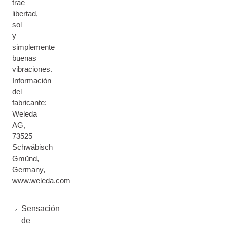
trae
libertad,
sol
y
simplemente
buenas
vibraciones.
Información
del
fabricante:
Weleda
AG,
73525
Schwäbisch
Gmünd,
Germany,
www.weleda.com
Sensación
de