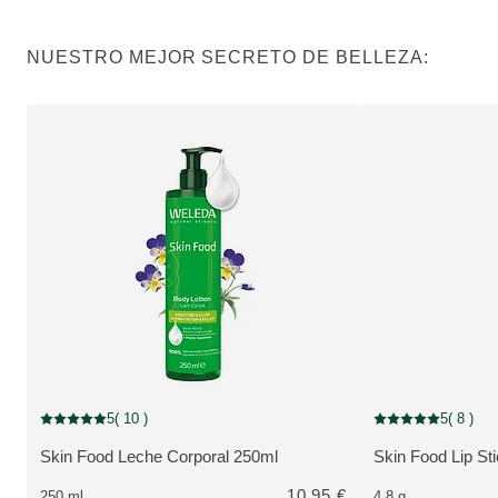
NUESTRO MEJOR SECRETO DE BELLEZA:
5
( 10 )
5
( 8 )
Puntuación: 5 / 5 estrellas 10 valoraciones de usuarios
Puntuación: 5 / 5 e
Skin Food Leche Corporal 250ml
Skin Food Lip Sti
VER PRODUCTO:
VER PRODUCTO
10,95 €
250 ml
4.8 g