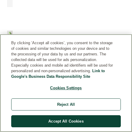
By clicking ‘Accept all cookies’, you consent to the storage
D
of cookies and similar technologies on your device and to
E
the processing of your data by us and our partners. The
collected data will be used for ads personalization.
S
Especially cookies and mobile ad identifiers will be used for
C
personalized and non-personalized advertising.
Link to
U
Google's Business Data Responsibility Site
B
R
Cookies Settings
E
S
K
Reject All
I
N
F
Accept All Cookies
O
O