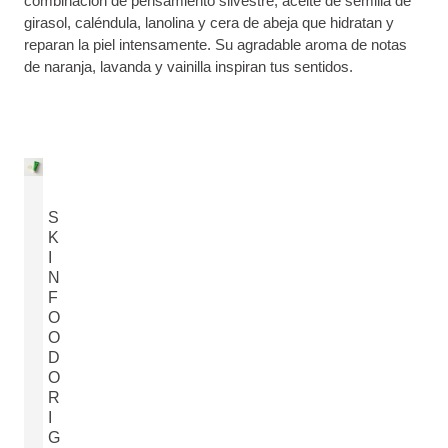
combinación de pensamiento silvestre, aceite de semilla de
girasol, caléndula, lanolina y cera de abeja que hidratan y
reparan la piel intensamente. Su agradable aroma de notas
de naranja, lavanda y vainilla inspiran tus sentidos.
S
K
I
N
F
O
O
D
O
R
I
G