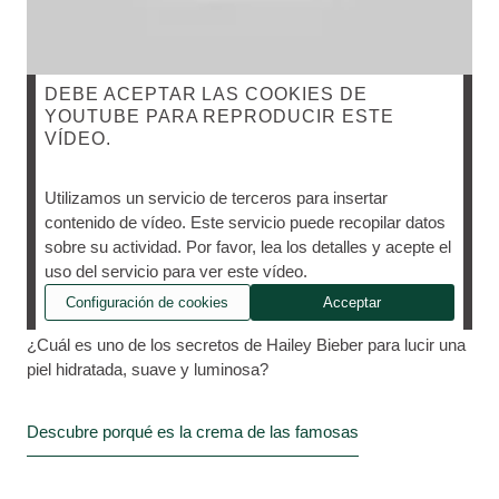
DEBE ACEPTAR LAS COOKIES DE
YOUTUBE PARA REPRODUCIR ESTE
VÍDEO.
ES EL PRODUCTO FAVORITO DE MUCHAS
CELEBRITIES Y ARTISTAS COMO VICTORIA
Utilizamos un servicio de terceros para insertar
BECKAM, HAILEY BIEBER, RIHANNA, ADELE,
contenido de vídeo. Este servicio puede recopilar datos
DEMI MOORE, JULIA ROBERTS, HELENA
sobre su actividad. Por favor, lea los detalles y acepte el
CHRISTENSEN Y ALEXA CHUNG, ENTRE
uso del servicio para ver este vídeo.
OTRAS.
Configuración de cookies
Acceptar
¿Cuál es uno de los secretos de Hailey Bieber para lucir una
piel hidratada, suave y luminosa?
Descubre porqué es la crema de las famosas