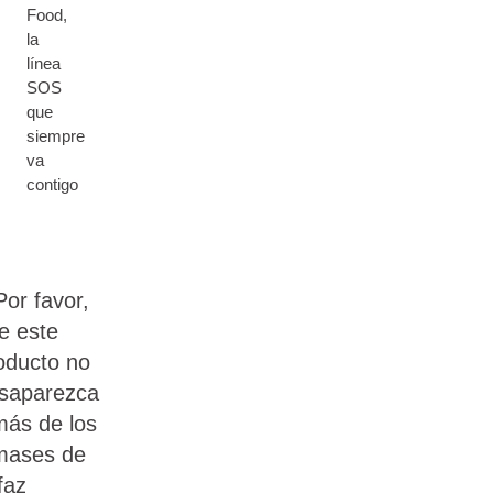
Food,
la
línea
SOS
que
siempre
va
contigo
Por favor,
e este
oducto no
saparezca
más de los
mases de
 faz