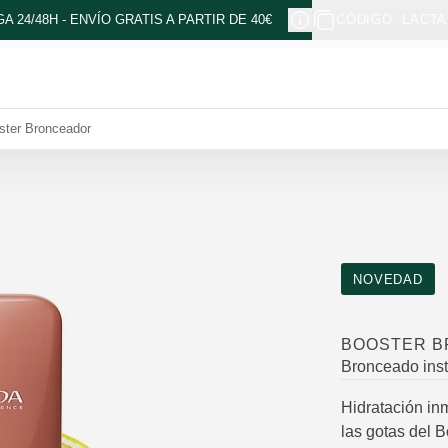
A 24/48H - ENVÍO GRATIS A PARTIR DE 40€
CÓDIGO: LACTA
ster Bronceador
NOVEDAD
BOOSTER 
Bronceado inst
Hidratación in
las gotas del B