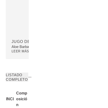
JUGO DE HOJA DE ALOE BARBADENSIS EN P
Aloe Barbadensis Leaf Juice Powder+
LEER MÁS
LISTADO
COMPLETO
Comp
INCI
osició
n