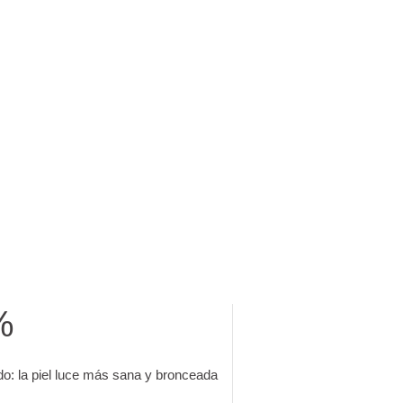
%
40 sujetos después de 2 semanas de uso diario.
do: la piel luce más sana y bronceada.
o: la piel luce más sana y bronceada