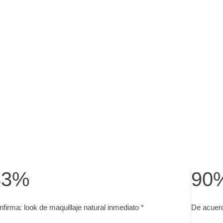
83%
90
jetos después de 2 semanas de uso diario.
nfirma: look de maquillaje natural inmediato. Test de uso con 
De acuer
firma: look de maquillaje natural inmediato *
De acuerd