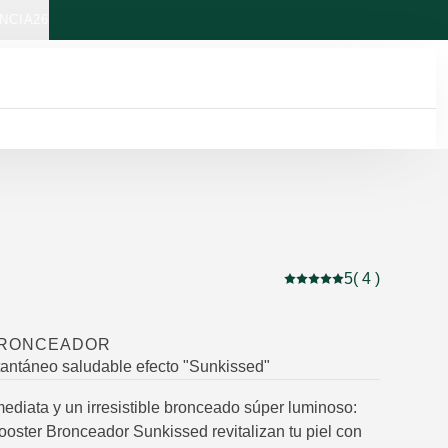
NCIA26
5
( 4 )
Puntuación: 5 / 5 estre
BRONCEADOR
antáneo saludable efecto "Sunkissed"
mediata y un irresistible bronceado súper luminoso:
ooster Bronceador Sunkissed revitalizan tu piel con