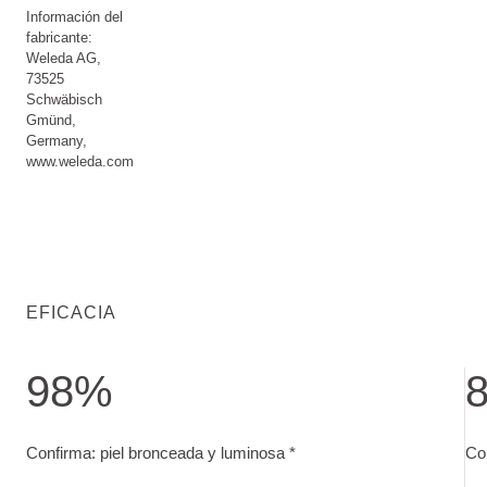
Información del
fabricante:
Weleda AG,
73525
Schwäbisch
Gmünd,
Germany,
www.weleda.com
EFICACIA
98%
Confirma: piel bronceada y luminosa. Test de uso con 40 su
Co
Confirma: piel bronceada y luminosa *
Con