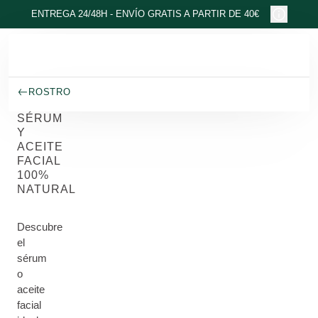
Ir al contenido principal
ENTREGA 24/48H - ENVÍO GRATIS A PARTIR DE 40€
ROSTRO
SÉRUM
Y
ACEITE
FACIAL
100%
NATURAL
Descubre
el
sérum
o
aceite
facial