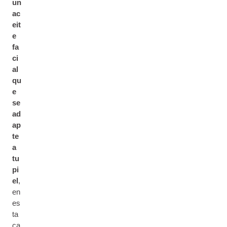
un
ac
eit
e
fa
ci
al
qu
e
se
ad
ap
te
a
tu
pi
el
,
en
es
ta
ca