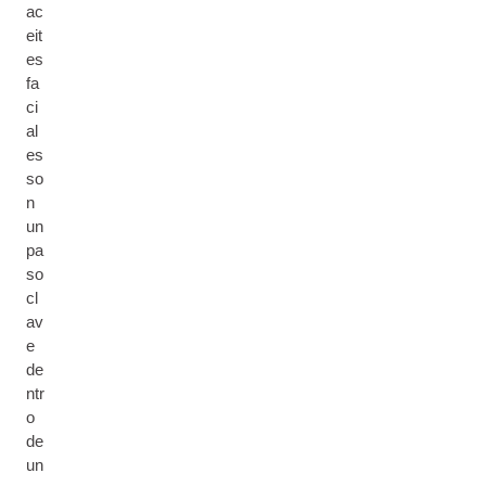
ac
eit
es
fa
ci
al
es
so
n
un
pa
so
cl
av
e
de
ntr
o
de
un