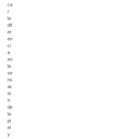
ca
r
la
dif
er
en
ci
a
en
la
se
ns
ac
ió
n
de
la
pi
el
y