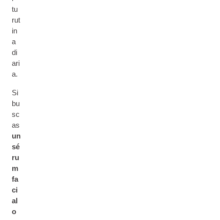
tu
rut
in
a
di
ari
a.
Si
bu
sc
as
un
sé
ru
m
fa
ci
al
o