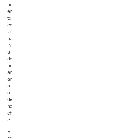
m
en
te
en
la
rut
in
a
de
m
añ
an
a
o
de
no
ch
e.
El