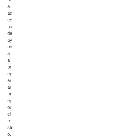
a
ad
ec
ua
da
ay
ud
a
a
pr
ep
ar
ar
m
ej
or
el
ro
str
o,