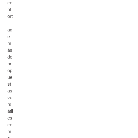
co
nf
ort
,
ad
e
m
ás
de
pr
op
ue
st
as
ve
rs
átil
es
co
m