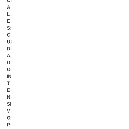
CI
A
L
E
S:
C
UI
D
A
D
O
IN
T
E
N
SI
V
O
P