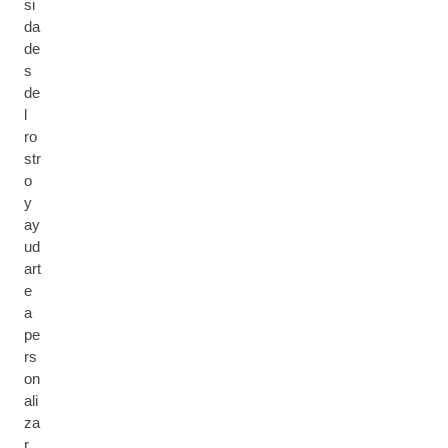
si
da
de
s
de
l
ro
str
o
y
ay
ud
art
e
a
pe
rs
on
ali
za
r