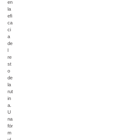
en
la
efi
ca
ci
a
de
l
re
st
o
de
la
rut
in
a.
U
na
fór
m
ul