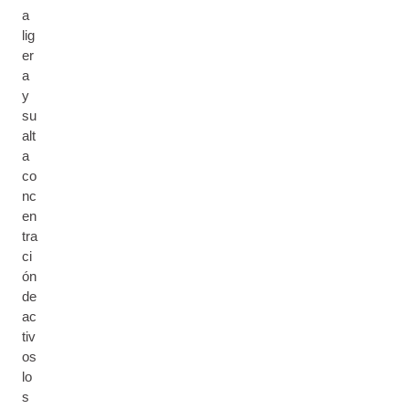
a
lig
er
a
y
su
alt
a
co
nc
en
tra
ci
ón
de
ac
tiv
os
lo
s