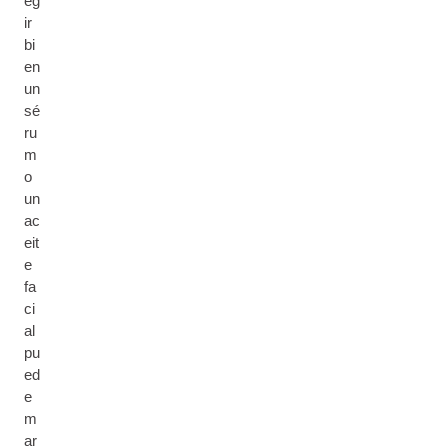
eg
ir
bi
en
un
sé
ru
m
o
un
ac
eit
e
fa
ci
al
pu
ed
e
m
ar