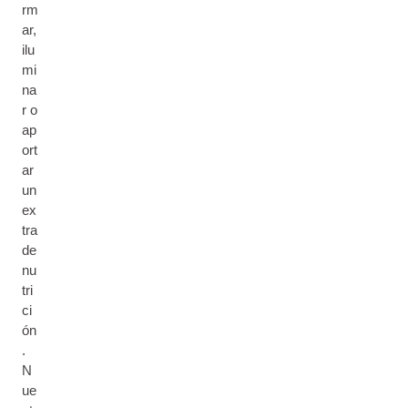
rm
ar,
ilu
mi
na
r o
ap
ort
ar
un
ex
tra
de
nu
tri
ci
ón
.
N
ue