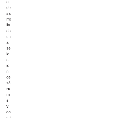
os
de
sa
rro
lla
do
un
a
se
le
cc
ió
n
de
sé
ru
m
s
y
ac
eit