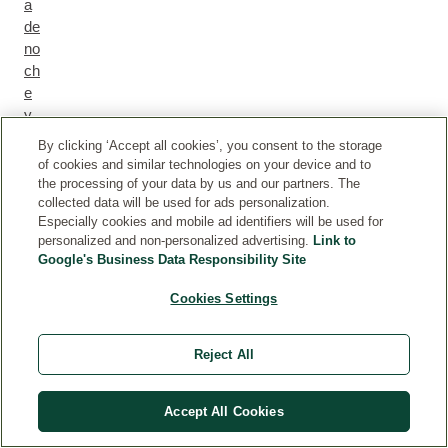
a
de
no
ch
e
y
ap
By clicking ‘Accept all cookies’, you consent to the storage
ort
of cookies and similar technologies on your device and to
ar
the processing of your data by us and our partners. The
un
collected data will be used for ads personalization.
Especially cookies and mobile ad identifiers will be used for
cu
personalized and non-personalized advertising.
Link to
id
Google's Business Data Responsibility Site
ad
o
Cookies Settings
m
ás
Reject All
ad
ap
ta
Accept All Cookies
do
a