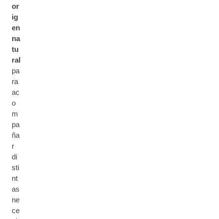
or
ig
en
na
tu
ral
pa
ra
ac
o
m
pa
ña
r
di
sti
nt
as
ne
ce