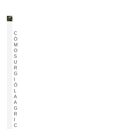
C
Ó
M
O
S
U
R
G
I
Ó
L
A
A
G
R
I
C