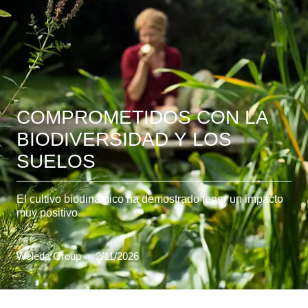
COMPROMETIDOS CON LA
BIODIVERSIDAD Y LOS
SUELOS
El cultivo biodinámico ha demostrado tener un impacto
muy positivo
Weleda Group
·
2/11/2026