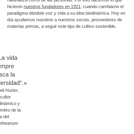
hicieron
nuestros fundadores en 1921
, cuando cambiaron el
paradigma dándole voz y vida a su idea biodinámica. Hoy en
día ayudamos nosotros a nuestros socios, proveedores de
materias primas, a seguir este tipo de cultivo sostenible.
La vida
empre
sca la
versidad”.»
eli Hurter,
icultor
dinámico y
mbro de la
ta del
etheanum