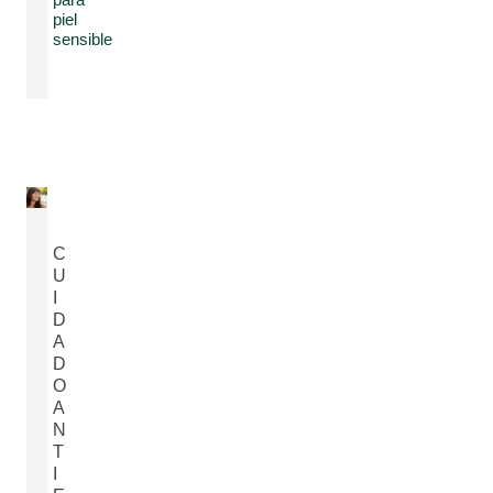
piel
sensible
C
U
I
D
A
D
O
A
N
T
I