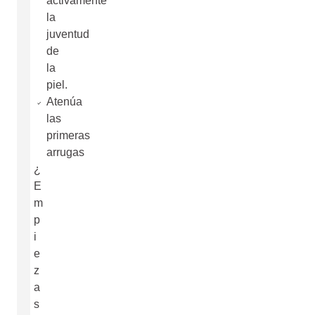
activamente
la
juventud
de
la
piel.
Atenúa
las
primeras
arrugas
¿
E
m
p
i
e
z
a
s