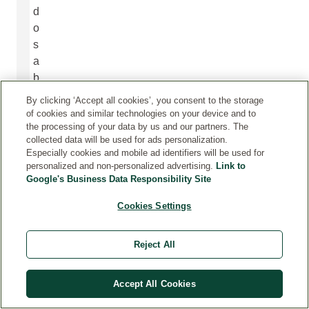
d
o
s
a
b
a
By clicking ‘Accept all cookies’, you consent to the storage
s
of cookies and similar technologies on your device and to
e
the processing of your data by us and our partners. The
collected data will be used for ads personalization.
d
Especially cookies and mobile ad identifiers will be used for
e
personalized and non-personalized advertising.
Link to
i
Google's Business Data Responsibility Site
n
Cookies Settings
g
r
e
Reject All
d
i
Accept All Cookies
e