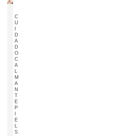
C
U
I
D
A
D
O
C
A
L
M
A
N
T
E
P
I
E
L
S