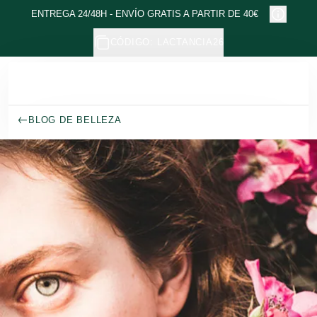
Ir al contenido principal
ENTREGA 24/48H - ENVÍO GRATIS A PARTIR DE 40€
CÓDIGO: LACTANCIA26
BLOG DE BELLEZA