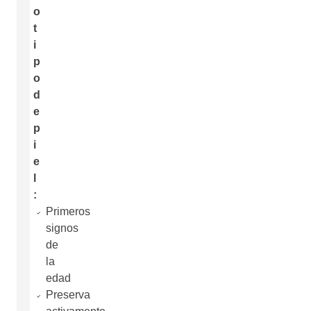
o
t
i
p
o
d
e
p
i
e
l
:
Primeros
signos
de
la
edad
Preserva