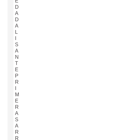
E
D
A
D
A
L
I
S
A
N
T
E
P
R
I
M
E
R
A
S
A
R
R