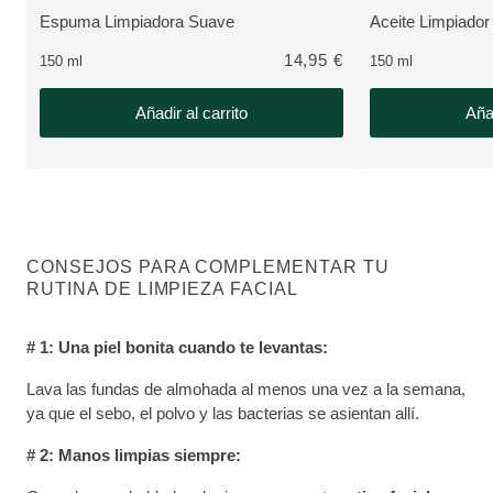
Espuma Limpiadora Suave
Aceite Limpiador
VER PRODUCTO:
VER PRODUCTO
14,95 €
150 ml
150 ml
Añadir al carrito
Añad
CONSEJOS PARA COMPLEMENTAR TU
RUTINA DE LIMPIEZA FACIAL
# 1: Una piel bonita cuando te levantas:
Lava las fundas de almohada al menos una vez a la semana,
ya que el sebo, el polvo y las bacterias se asientan allí.
# 2: Manos limpias siempre: