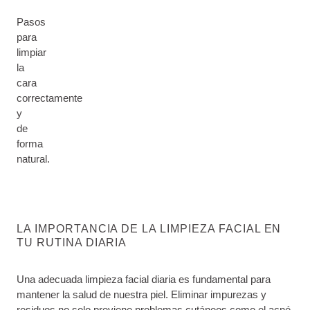
Pasos
para
limpiar
la
cara
correctamente
y
de
forma
natural.
LA IMPORTANCIA DE LA LIMPIEZA FACIAL EN
TU RUTINA DIARIA
Una adecuada limpieza facial diaria es fundamental para
mantener la salud de nuestra piel. Eliminar impurezas y
residuos no solo previene problemas cutáneos como el acné