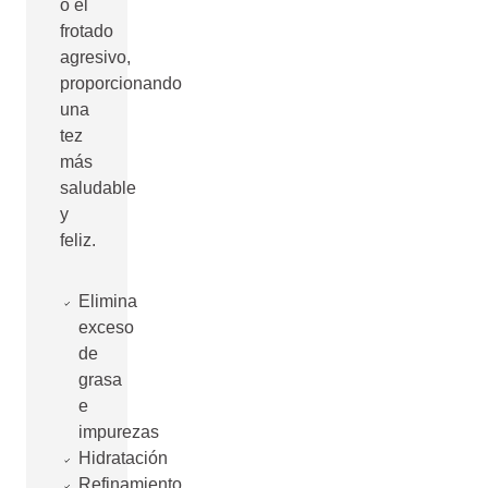
o el
frotado
agresivo,
proporcionando
una
tez
más
saludable
y
feliz.
Elimina
exceso
de
grasa
e
impurezas
Hidratación
Refinamiento