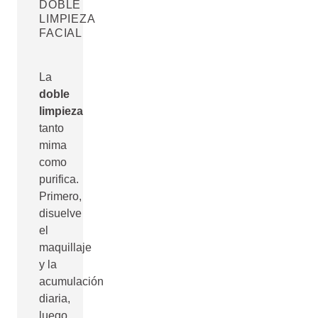
DOBLE
LIMPIEZA
FACIAL
La
doble
limpieza
tanto
mima
como
purifica.
Primero,
disuelve
el
maquillaje
y la
acumulación
diaria,
luego