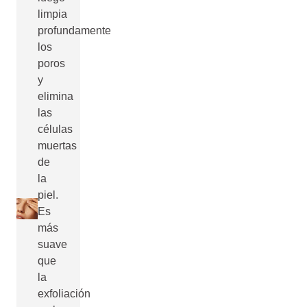
limpia
profundamente
los
poros
y
elimina
las
células
muertas
de
la
piel.
Es
más
suave
que
la
exfoliación