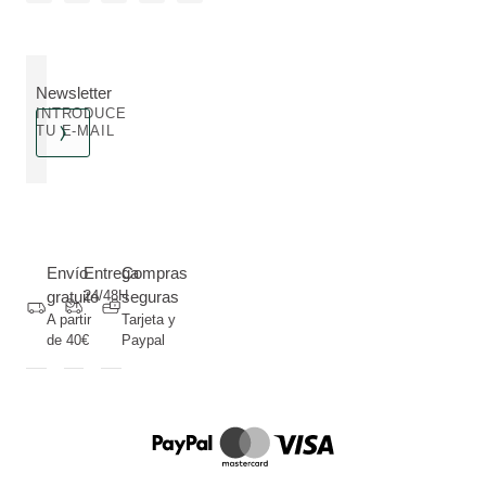
Newsletter
INTRODUCE
TU E-MAIL
Envío
Entrega
Compras
gratuito
24/48H
seguras
A partir
Tarjeta y
de 40€
Paypal