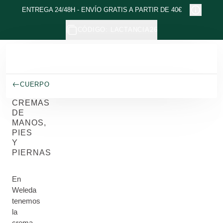
Ir al contenido principal
ENTREGA 24/48H - ENVÍO GRATIS A PARTIR DE 40€
CÓDIGO: LACTANCIA26
CUERPO
CREMAS
DE
MANOS,
PIES
Y
PIERNAS
En
Weleda
tenemos
la
crema