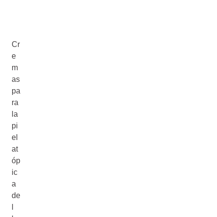
Cr
e
m
as
pa
ra
la
pi
el
at
óp
ic
a
de
l