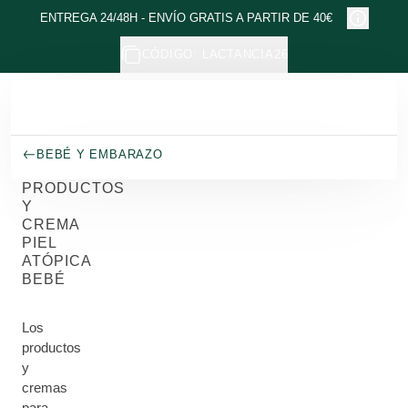
Ir al contenido principal
ENTREGA 24/48H - ENVÍO GRATIS A PARTIR DE 40€
CÓDIGO: LACTANCIA26
BEBÉ Y EMBARAZO
PRODUCTOS
Y
CREMA
PIEL
ATÓPICA
BEBÉ
Los
productos
y
cremas
para