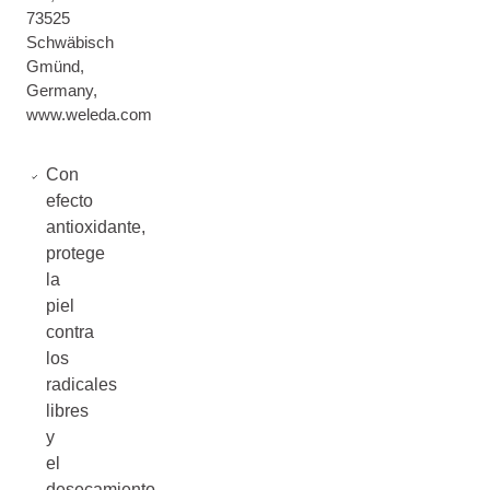
73525
Schwäbisch
Gmünd,
Germany,
www.weleda.com
Con
efecto
antioxidante,
protege
la
piel
contra
los
radicales
libres
y
el
desecamiento