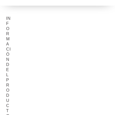
IN
F
O
R
M
A
CI
Ó
N
D
E
L
P
R
O
D
U
C
T