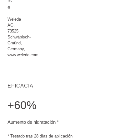
e
Weleda
AG,
73525
Schwäbisch-
Gmünd,
Germany,
www.weleda.com
EFICACIA
+60%
Aumento de hidratación. Testado tras 28 días de aplicación
Aumento de hidratación *
* Testado tras 28 días de aplicación