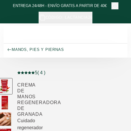
Ir al contenido principal
ENTREGA 24/48H - ENVÍO GRATIS A PARTIR DE 40€
CÓDIGO: LACTANCIA26
MANOS, PIES Y PIERNAS
5
( 4 )
Puntuación: 5 / 5 estrellas 4 valoraciones de usuarios
CREMA
DE
MANOS
REGENERADORA
DE
GRANADA
Cuidado
regenerador