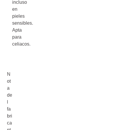
incluso
en
pieles
sensibles.
Apta
para
celiacos.
N
ot
a
de
l
fa
bri
ca
nt