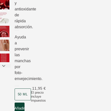
y
antioxidante
de
rápida
absorción.
Ayuda
a
prevenir
las
manchas
por
foto-
envejecimiento.
11,95 €
Formato
El precio
50 ML
incluye
impuestos
Añadir