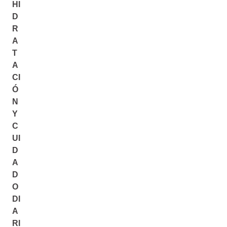
HI
D
R
A
T
A
CI
Ó
N
Y
C
UI
D
A
D
O
DI
A
RI