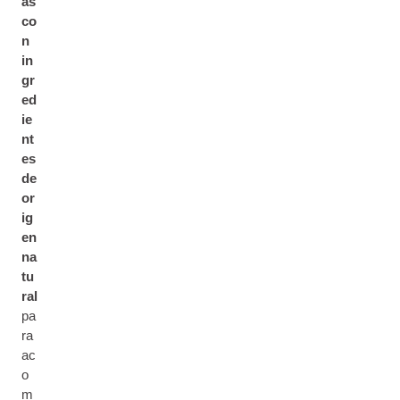
as
co
n
in
gr
ed
ie
nt
es
de
or
ig
en
na
tu
ral
pa
ra
ac
o
m