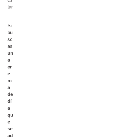
tar
.
Si
bu
sc
as
un
a
cr
e
m
a
de
dí
a
qu
e
se
ad