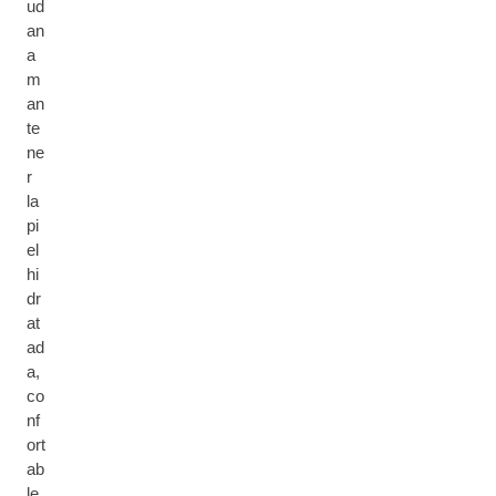
ud
an
a
m
an
te
ne
r
la
pi
el
hi
dr
at
ad
a,
co
nf
ort
ab
le