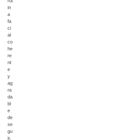
rut
in
a
fa
ci
al
co
he
re
nt
e
y
ag
ra
da
bl
e
de
se
gu
ir.