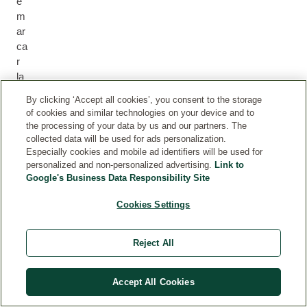
e
m
ar
ca
r
la
dif
By clicking ‘Accept all cookies’, you consent to the storage
er
of cookies and similar technologies on your device and to
en
the processing of your data by us and our partners. The
ci
collected data will be used for ads personalization.
a
Especially cookies and mobile ad identifiers will be used for
personalized and non-personalized advertising.
Link to
en
Google's Business Data Responsibility Site
el
as
Cookies Settings
pe
ct
o
Reject All
y
la
Accept All Cookies
se
ns