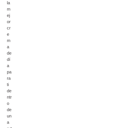
la
m
ej
or
cr
e
m
a
de
dí
a
pa
ra
ti
de
ntr
o
de
un
a