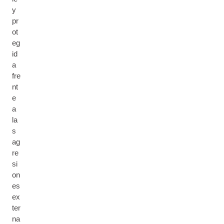
y
pr
ot
eg
id
a
fre
nt
e
a
la
s
ag
re
si
on
es
ex
ter
na