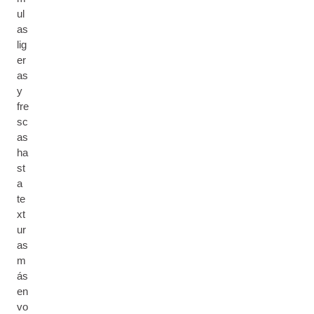
ul
as
lig
er
as
y
fre
sc
as
ha
st
a
te
xt
ur
as
m
ás
en
vo