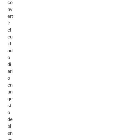
co
nv
ert
ir
el
cu
id
ad
o
di
ari
o
en
un
ge
st
o
de
bi
en
es