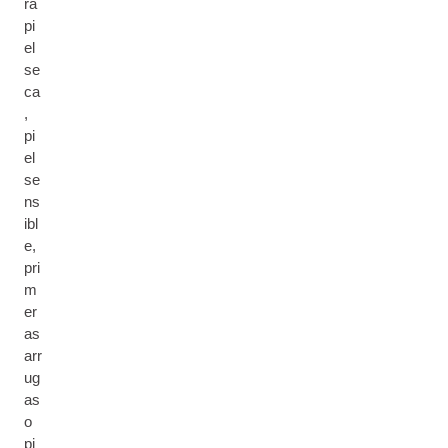
ra
pi
el
se
ca
,
pi
el
se
ns
ibl
e,
pri
m
er
as
arr
ug
as
o
pi