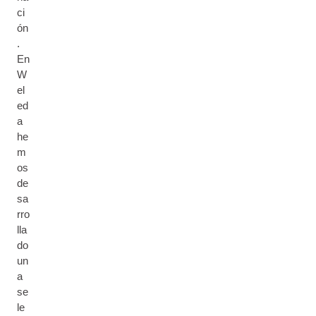
ci
ón
.
En
W
el
ed
a
he
m
os
de
sa
rro
lla
do
un
a
se
le