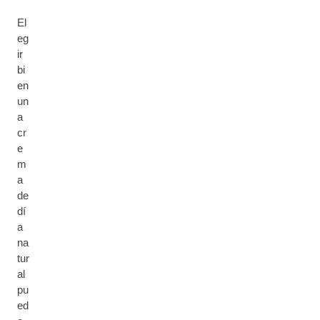
El
eg
ir
bi
en
un
a
cr
e
m
a
de
dí
a
na
tur
al
pu
ed