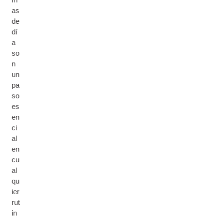
as
de
dí
a
so
n
un
pa
so
es
en
ci
al
en
cu
al
qu
ier
rut
in