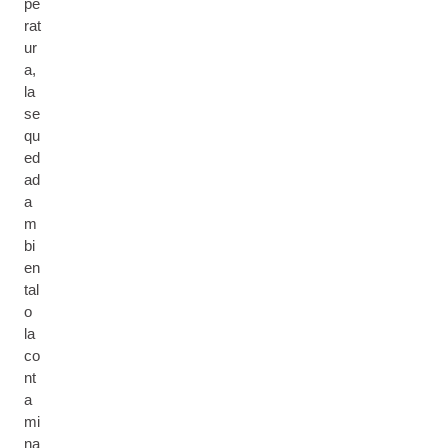
pe
rat
ur
a,
la
se
qu
ed
ad
a
m
bi
en
tal
o
la
co
nt
a
mi
na