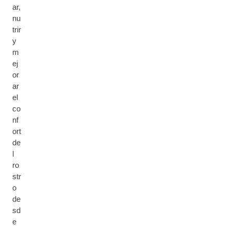
ar,
nu
trir
y
m
ej
or
ar
el
co
nf
ort
de
l
ro
str
o
de
sd
e