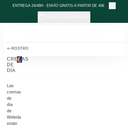
Ir al contenido principal
ENTREGA 24/48H - ENVÍO GRATIS A PARTIR DE 40€
CÓDIGO: LACTANCIA26
ROSTRO
CREMAS
DE
DÍA
Las
cremas
de
día
de
Weleda
están