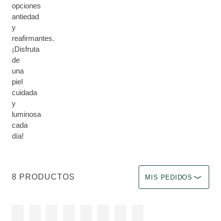
opciones
antiedad
y
reafirmantes.
¡Disfruta
de
una
piel
cuidada
y
luminosa
cada
día!
Ordenar por Tiene un ef
8 PRODUCTOS
MIS PEDIDOS