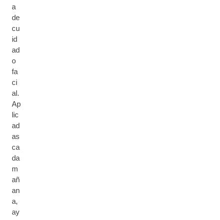
a
de
cu
id
ad
o
fa
ci
al.
Ap
lic
ad
as
ca
da
m
añ
an
a,
ay