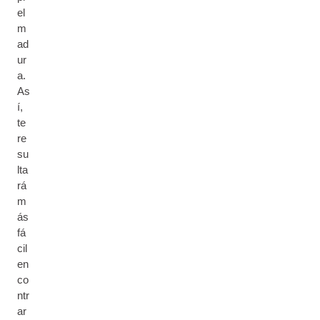
el
m
ad
ur
a.
As
í,
te
re
su
lta
rá
m
ás
fá
cil
en
co
ntr
ar