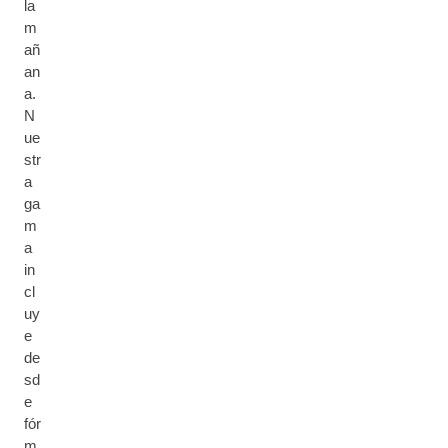
la
m
añ
an
a.
N
ue
str
a
ga
m
a
in
cl
uy
e
de
sd
e
fór
m