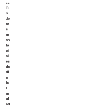
cc
ió
n
de
cr
e
m
as
fa
ci
al
es
de
dí
a
fo
r
m
ul
ad