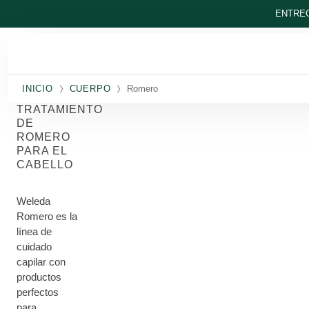
Ir al contenido principal
ENTREG
INICIO
CUERPO
Romero
TRATAMIENTO
DE
ROMERO
PARA EL
CABELLO
Weleda
Romero es la
línea de
cuidado
capilar con
productos
perfectos
para