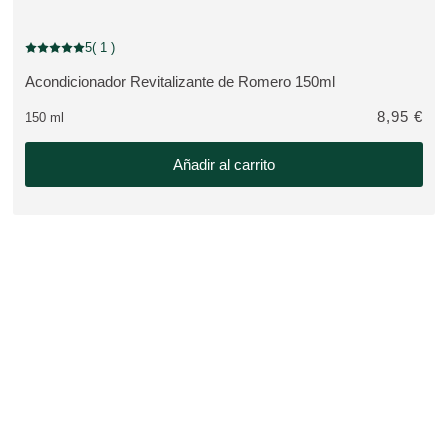
NOVEDAD
5
( 1 )
Puntuación: 5 / 5 estrellas 1 valoraciones de usuarios
Acondicionador Revitalizante de Romero 150ml
VER PRODUCTO:
8,95 €
150 ml
Añadir al carrito