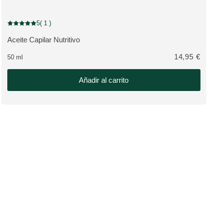
5
( 1 )
Puntuación: 5 / 5 estrellas 1 valoraciones de usuarios
Aceite Capilar Nutritivo
VER PRODUCTO:
14,95 €
50 ml
Añadir al carrito