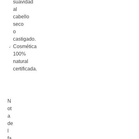
suavidad
al
cabello
seco
o
castigado.
Cosmética
100%
natural
certificada.
N
ot
a
de
l
fa