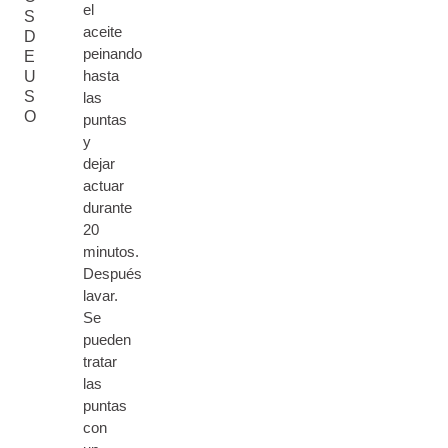
el
S
aceite
D
peinando
E
hasta
U
S
las
O
puntas
y
dejar
actuar
durante
20
minutos.
Después
lavar.
Se
pueden
tratar
las
puntas
con