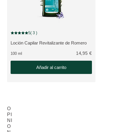
5
( 3 )
Puntuación: 5 / 5 estrellas 3 valoraciones de usuarios
Loción Capilar Revitalizante de Romero
VER PRODUCTO:
14,95 €
100 ml
Añadir al carrito
O
PI
NI
O