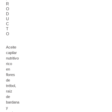
R
O
D
U
C
T
O
Aceite
capilar
nutritivo
rico
en
flores
de
trébol,
raíz
de
bardana
y