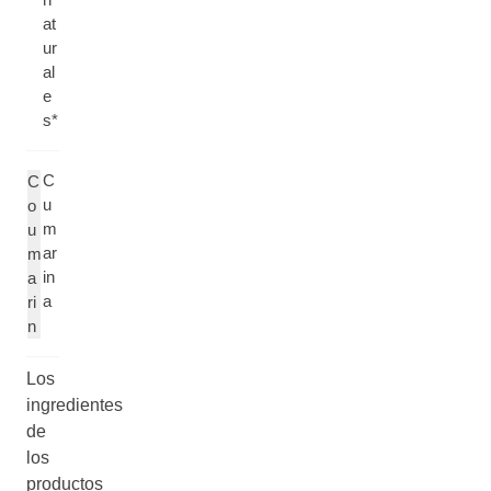
at
ur
al
e
s*
C
C
u
o
m
u
ar
m
in
a
a
ri
n
Los
ingredientes
de
los
productos