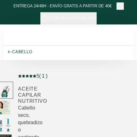
Ir al contenido principal
ENTREGA 24/48H - ENVÍO GRATIS A PARTIR DE 40€
CÓDIGO: LACTANCIA26
CABELLO
5
( 1 )
Puntuación: 5 / 5 estrellas 1 valoraciones de usuarios
ACEITE
CAPILAR
NUTRITIVO
Cabello
seco,
quebradizo
o