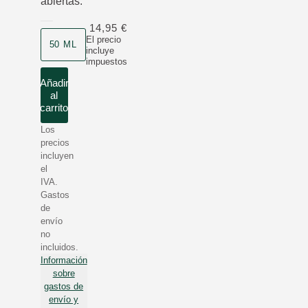
abiertas.
14,95 €
Formato
El precio
50 ML
incluye
impuestos
Añadir
al
carrito
Los
precios
incluyen
el
IVA.
Gastos
de
envío
no
incluidos.
Información
sobre
gastos de
envío y