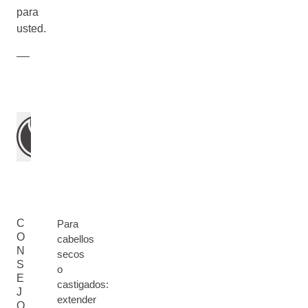
para
usted.
C
Para
O
cabellos
N
secos
S
o
E
castigados:
J
extender
O