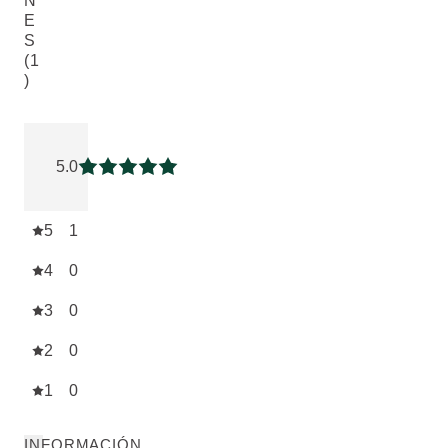
N
E
S
(1
)
Puntuación: 5 / 5 estrellas 1 valoraciones de usuarios
5.0
Puntuación: 5 / 5 estrellas
5
1
4
0
3
0
2
0
1
0
INFORMACIÓN