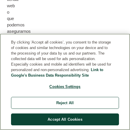
web
o
que
podemos
asegurarnos
de
By clicking ‘Accept all cookies’, you consent to the storage
que
of cookies and similar technologies on your device and to
recibió
the processing of your data by us and our partners. The
el
collected data will be used for ads personalization.
producto
Especially cookies and mobile ad identifiers will be used for
(por
personalized and non-personalized advertising.
Link to
Google's Business Data Responsibility Site
ejemplo,
participando
Cookies Settings
en
una
prueba
Reject All
del
producto).
Accept All Cookies
Pr