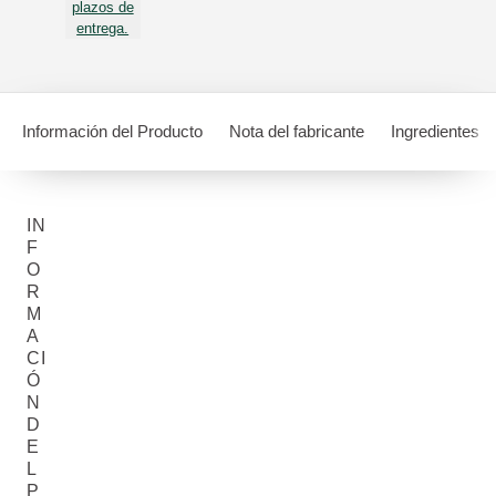
plazos de
entrega.
Información del Producto
Nota del fabricante
Ingredientes
IN
F
O
R
M
A
CI
Ó
N
D
E
L
P