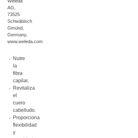
Weleda
AG,
73525
Schwäbisch
Gmünd,
Germany,
www.weleda.com
Nutre
la
fibra
capilar.
Revitaliza
el
cuero
cabelludo.
Proporciona
flexibilidad
y