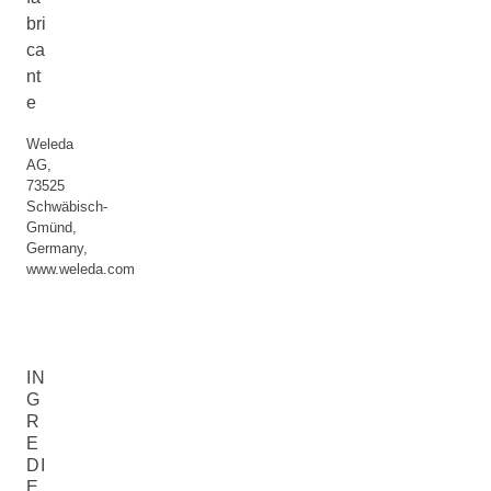
bri
ca
nt
e
Weleda
AG,
73525
Schwäbisch-
Gmünd,
Germany,
www.weleda.com
IN
G
R
E
DI
E