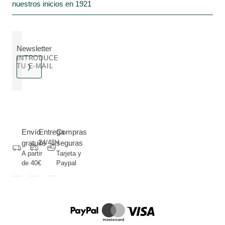
nuestros inicios en 1921
Newsletter
INTRODUCE
TU E-MAIL
Envío
Entrega
Compras
gratuito
24/48H
seguras
A partir
Tarjeta y
de 40€
Paypal