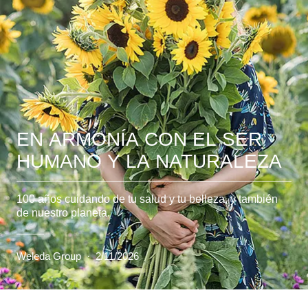
EN ARMONÍA CON EL SER
HUMANO Y LA NATURALEZA
100 años cuidando de tu salud y tu belleza, y también
de nuestro planeta.
Weleda Group
·
2/11/2026