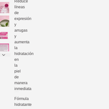
Reduce
líneas
de
expresión
y
arrugas
y
aumenta
la
hidratación
en
la
piel
de
manera
inmediata
Fórmula
hidratante