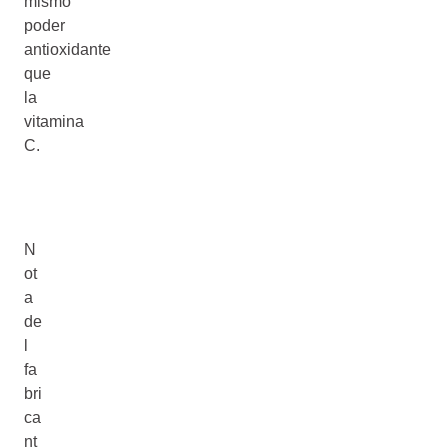
mismo
poder
antioxidante
que
la
vitamina
C.
N
ot
a
de
l
fa
bri
ca
nt