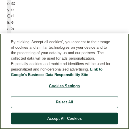
at
o
o
yl
d
G
e
lu
S
at
o
a
di
m
By clicking ‘Accept all cookies’, you consent to the storage
o
at
of cookies and similar technologies on your device and to
the processing of your data by us and our partners. The
e
collected data will be used for ads personalization.
Especially cookies and mobile ad identifiers will be used for
personalized and non-personalized advertising.
Link to
A
F
Google's Business Data Responsibility Site
c
r
ei
a
Cookies Settings
te
g
s
r
e
a
Reject All
s
n
e
c
Accept All Cookies
n
e
ci
(