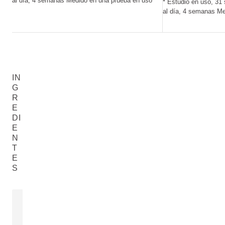
al día, 4 semanas Medido en una prueba en uso
* Estudio en uso, 31 
al día, 4 semanas Me
IN
G
R
E
DI
E
N
T
E
S
ACEITE DE SEMILLAS DE
EXTRACTO 
ROSA MOSQUETA
BLANCO