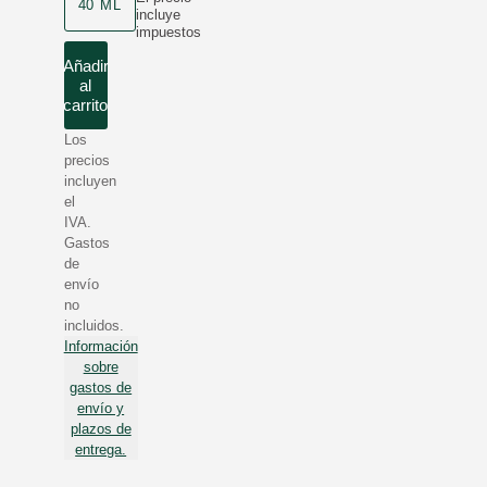
40 ML
incluye
impuestos
Añadir
al
carrito
Los
precios
incluyen
el
IVA.
Gastos
de
envío
no
incluidos.
Información
sobre
gastos de
envío y
plazos de
entrega.