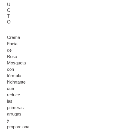
U
C
T
O
Crema
Facial
de
Rosa
Mosqueta
con
fórmula
hidratante
que
reduce
las
primeras
arrugas
y
proporciona