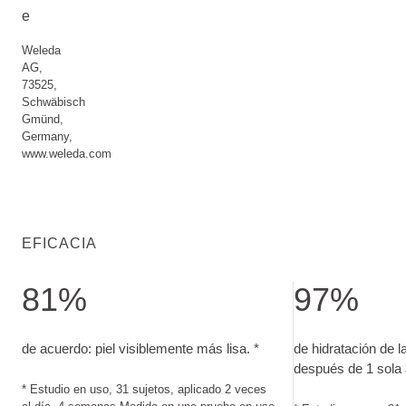
e
Weleda
AG,
73525,
Schwäbisch
Gmünd,
Germany,
www.weleda.com
EFICACIA
81%
97%
de acuerdo: piel visiblemente más lisa.. Estudio en uso, 31
de hidratación de
de acuerdo: piel visiblemente más lisa. *
de hidratación de l
después de 1 sola 
* Estudio en uso, 31 sujetos, aplicado 2 veces