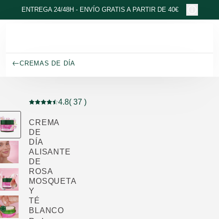
Ir al contenido principal
ENTREGA 24/48H - ENVÍO GRATIS A PARTIR DE 40€
CREMAS DE DÍA
4.8
( 37 )
Puntuación: 4.8 / 5 estrellas 37 valoraciones de usuari
CREMA
DE
DÍA
ALISANTE
DE
ROSA
MOSQUETA
Y
TÉ
BLANCO