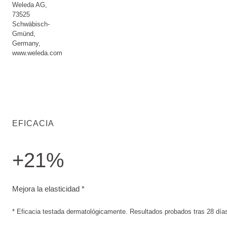
Weleda AG,
73525
Schwäbisch-
Gmünd,
Germany,
www.weleda.com
EFICACIA
+21%
Mejora la elasticidad. Eficacia testada dermatológicamente.
Mejora la elasticidad *
* Eficacia testada dermatológicamente. Resultados probados tras 28 días