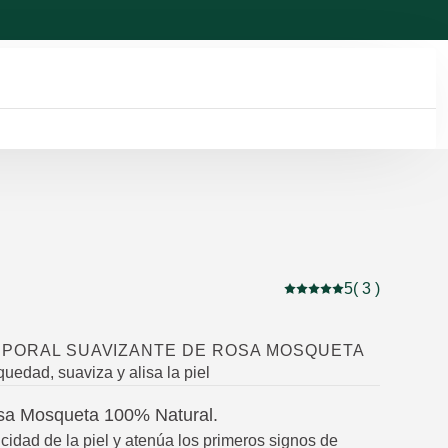
5
( 3 )
Puntuación: 5 / 5 estre
RPORAL SUAVIZANTE DE ROSA MOSQUETA
uedad, suaviza y alisa la piel
sa Mosqueta 100% Natural.
icidad de la piel y atenúa los primeros signos de