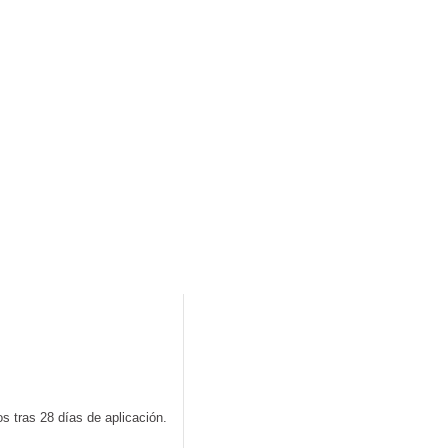
te. Resultados probados tras 28 días de aplicación.
s tras 28 días de aplicación.