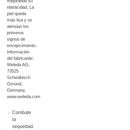
mejorando su
elasticidad. La
piel queda
más lisa y se
atenúan los
primeros
signos de
envejecimiento.
Información
del fabricante:
Weleda AG,
73525
Schwäbisch
Gmünd,
Germany,
www.weleda.com
Combate
la
sequedad.