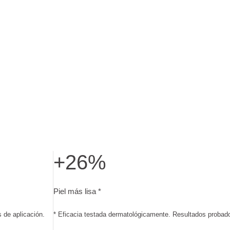
+26%
 Resultados probados tras 28 días de aplicación.
Piel más lisa. Eficacia testada dermatológicamen
Piel más lisa *
 de aplicación.
* Eficacia testada dermatológicamente. Resultados probado