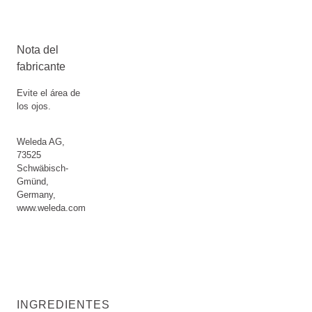
Nota del
fabricante
Evite el área de
los ojos.
Weleda AG,
73525
Schwäbisch-
Gmünd,
Germany,
www.weleda.com
INGREDIENTES