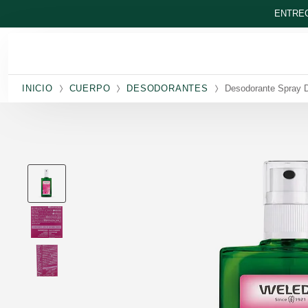
Ir al contenido principal
ENTREG
INICIO
CUERPO
DESODORANTES
Desodorante Spray 