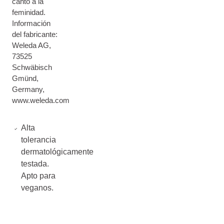
canto a la
feminidad.
Información
del fabricante:
Weleda AG,
73525
Schwäbisch
Gmünd,
Germany,
www.weleda.com
Alta
tolerancia
dermatológicamente
testada.
Apto para
veganos.