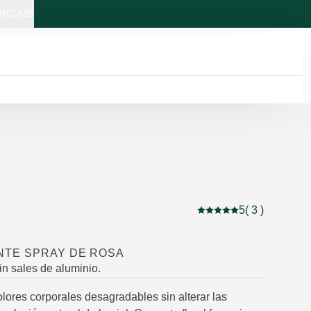
NCIA26
5
( 3 )
Puntuación: 5 / 5 estre
TE SPRAY DE ROSA
in sales de aluminio.
olores corporales desagradables sin alterar las