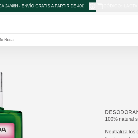
A 24/48H - ENVÍO GRATIS A PARTIR DE 40€
CÓDIGO: LACTA
De Rosa
DESODORAN
100% natural s
Neutraliza los 