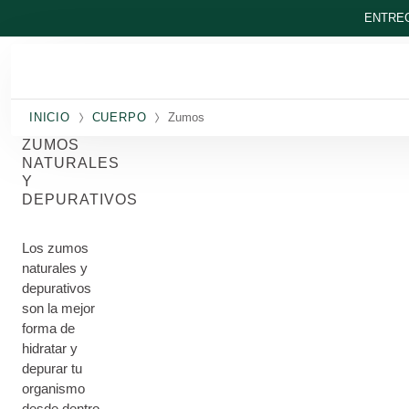
Ir al contenido principal
ENTREG
INICIO
CUERPO
Zumos
ZUMOS
NATURALES
Y
DEPURATIVOS
Los zumos
naturales y
depurativos
son la mejor
forma de
hidratar y
depurar tu
organismo
desde dentro.