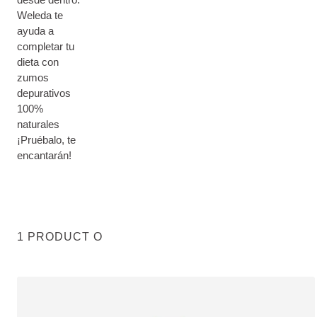
Weleda te
ayuda a
completar tu
dieta con
zumos
depurativos
100%
naturales
¡Pruébalo, te
encantarán!
1 PRODUCT O