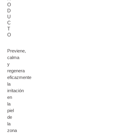
O
D
U
C
T
O
Previene,
calma
y
regenera
eficazmente
la
irritación
en
la
piel
de
la
zona