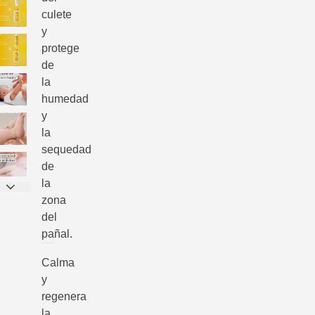
culete
y
protege
de
la
humedad
y
la
sequedad
de
la
zona
del
pañal.
Calma
y
regenera
la