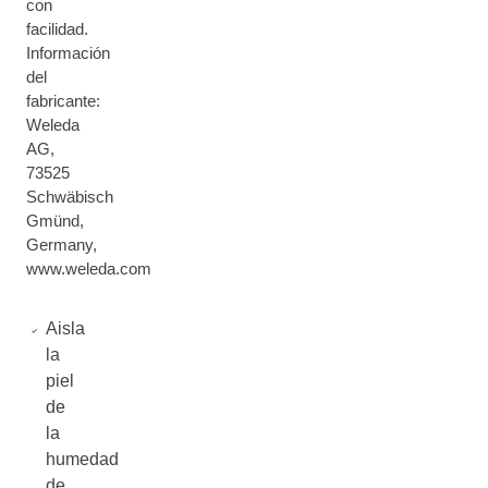
con
facilidad.
Información
del
fabricante:
Weleda
AG,
73525
Schwäbisch
Gmünd,
Germany,
www.weleda.com
Aisla
la
piel
de
la
humedad
de