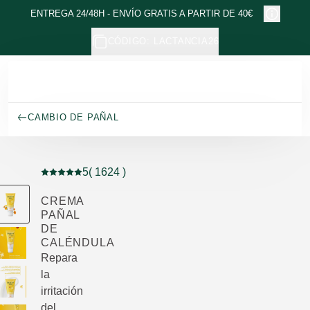
Ir al contenido principal
ENTREGA 24/48H - ENVÍO GRATIS A PARTIR DE 40€
CÓDIGO: LACTANCIA26
CAMBIO DE PAÑAL
5
( 1624 )
Puntuación: 5 / 5 estrellas 1624 valoraciones de usuar
CREMA
PAÑAL
DE
CALÉNDULA
Repara
la
irritación
del