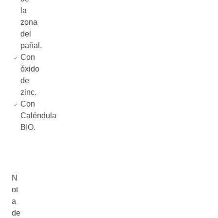
la
zona
del
pañal.
Con
óxido
de
zinc.
Con
Caléndula
BIO.
N
ot
a
de