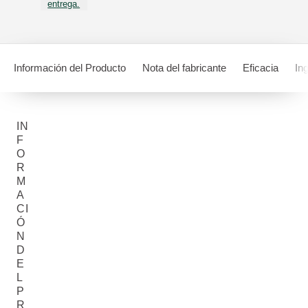
entrega.
Información del Producto
Nota del fabricante
Eficacia
In
IN
F
O
R
M
A
CI
Ó
N
D
E
L
P
R