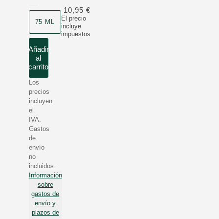
10,95 €
Formato
El precio
75 ML
incluye
impuestos
Añadir
al
carrito
Los
precios
incluyen
el
IVA.
Gastos
de
envío
no
incluidos.
Información
sobre
gastos de
envío y
plazos de