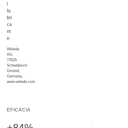
l
fa
bri
ca
nt
e
Weleda
AG,
73525
Schwäbisch-
Gmünd,
Germany,
www.weleda.com
EFICACIA
+84%