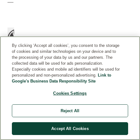
By clicking ‘Accept all cookies’, you consent to the storage
of cookies and similar technologies on your device and to
the processing of your data by us and our partners. The
collected data will be used for ads personalization.
Especially cookies and mobile ad identifiers will be used for
personalized and non-personalized advertising.
Link to
C
Aplicar
Google's Business Data Responsibility Site
O
una
N
capa
Cookies Settings
S
sobre
E
la
J
Reject All
piel
O
limpia
S
y
D
Accept All Cookies
seca.
E