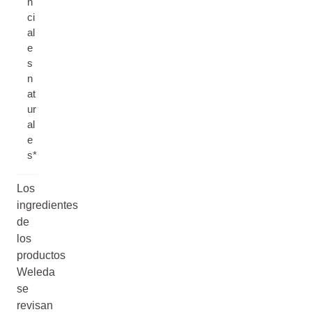
n
ci
al
e
s
n
at
ur
al
e
s*
Los
ingredientes
de
los
productos
Weleda
se
revisan