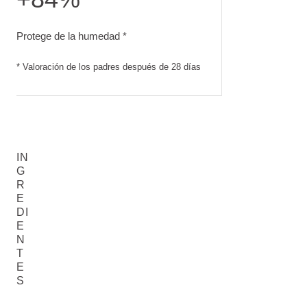
Protege de la humedad. Valoración de los padres después 
Protege de la humedad *
* Valoración de los padres después de 28 días
IN
G
R
E
DI
E
N
T
E
S