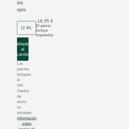
los
ojos.
16,95 €
Formato
El precio
12 ML
incluye
impuestos
Añadir
al
carrito
Los
precios
incluyen
el
IVA.
Gastos
de
envío
no
incluidos.
Información
sobre