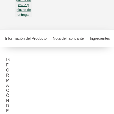
gastos de
envío y
plazos de
entrega.
Información del Producto
Nota del fabricante
Ingredientes
IN
F
O
R
M
A
CI
Ó
N
D
E