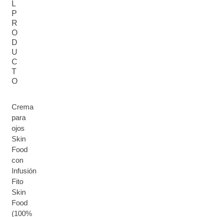
L
P
R
O
D
U
C
T
O
Crema
para
ojos
Skin
Food
con
Infusión
Fito
Skin
Food
(100%