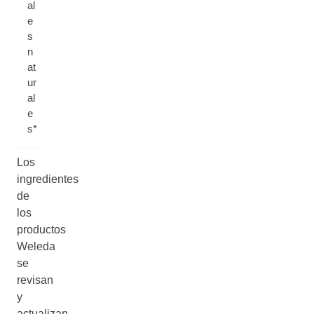
al
e
s
n
at
ur
al
e
s*
Los
ingredientes
de
los
productos
Weleda
se
revisan
y
actualizan