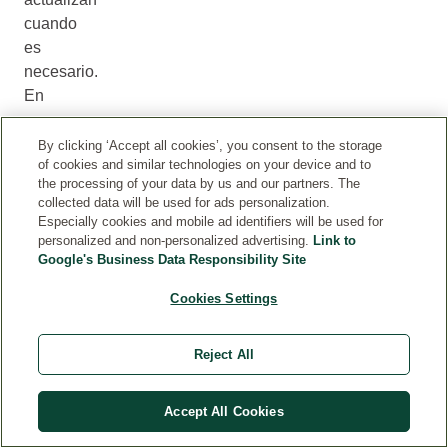
cuando
es
necesario.
En
casos
raros,
By clicking ‘Accept all cookies’, you consent to the storage
of cookies and similar technologies on your device and to
la
the processing of your data by us and our partners. The
información
collected data will be used for ads personalization.
en
Especially cookies and mobile ad identifiers will be used for
internet
personalized and non-personalized advertising.
Link to
Google's Business Data Responsibility Site
puede
diferir
Cookies Settings
del
etiquetado
Reject All
del
producto.
Recomendamos
Accept All Cookies
consultar