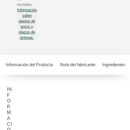
incluidos.
Información
sobre
gastos de
envío y
plazos de
entrega.
Información del Producto
Nota del fabricante
Ingredientes
IN
F
O
R
M
A
CI
Ó