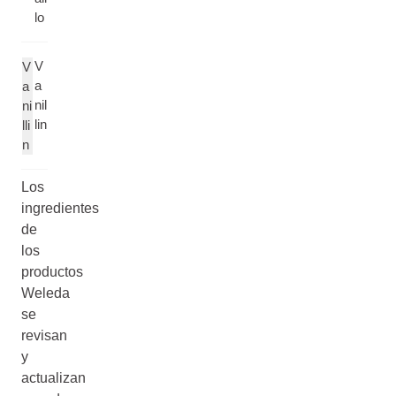
lo
V
V
a
a
nil
ni
lin
lli
n
Los
ingredientes
de
los
productos
Weleda
se
revisan
y
actualizan