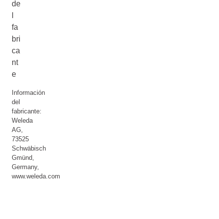
de
l
fa
bri
ca
nt
e
Información
del
fabricante:
Weleda
AG,
73525
Schwäbisch
Gmünd,
Germany,
www.weleda.com