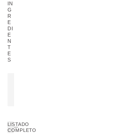
IN
G
R
E
DI
E
N
T
E
S
ALOE VERA
Aloe Barbadensis Leaf Juice
LEER MÁS
LISTADO
COMPLETO