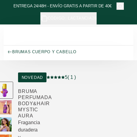
Ir al contenido principal
ENTREGA 24/48H - ENVÍO GRATIS A PARTIR DE 40€
CÓDIGO: LACTANCIA26
BRUMAS CUERPO Y CABELLO
5
( 1 )
NOVEDAD
Puntuación: 5 / 5 estrellas 1 valoraciones
BRUMA
PERFUMADA
BODY&HAIR
MYSTIC
AURA
Fragancia
duradera