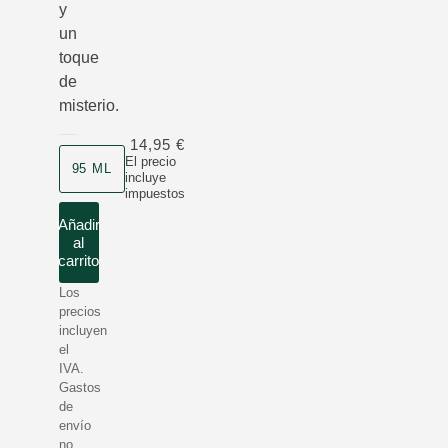
y
un
toque
de
misterio.
14,95 €
Formato
El precio
95 ML
incluye
impuestos
Añadir
al
carrito
Los
precios
incluyen
el
IVA.
Gastos
de
envío
no