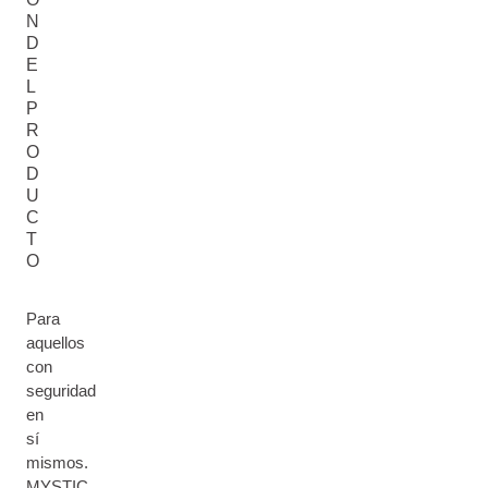
N
D
E
L
P
R
O
D
U
C
T
O
Para
aquellos
con
seguridad
en
sí
mismos.
MYSTIC