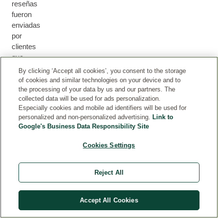
reseñas
fueron
enviadas
por
clientes
que
recibieron
By clicking ‘Accept all cookies’, you consent to the storage
nuestros
of cookies and similar technologies on your device and to
productos
the processing of your data by us and our partners. The
collected data will be used for ads personalization.
durante
Especially cookies and mobile ad identifiers will be used for
campañas
personalized and non-personalized advertising.
Link to
de
Google's Business Data Responsibility Site
muestreo
de
Cookies Settings
productos.
Reject All
Filtrar
CALIFICACIÓN MÁS ALTA
(0)
Accept All Cookies