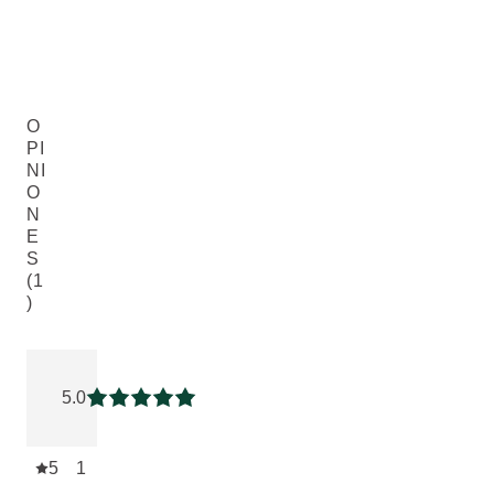
O
PI
NI
O
N
E
S
(1
)
Puntuación: 5 / 5 estrellas 1 valoraciones de usuarios
5.0
Puntuación: 5 / 5 estrellas
5
1