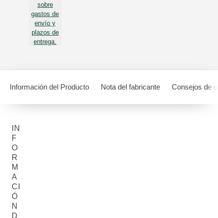
sobre
gastos de
envío y
plazos de
entrega.
Información del Producto
Nota del fabricante
Consejos de 
IN
F
O
R
M
A
CI
Ó
N
D