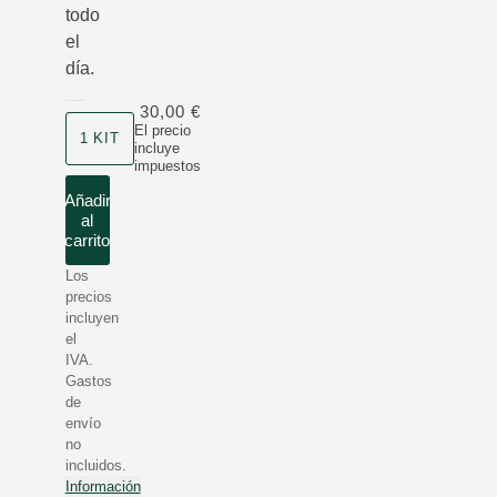
todo
el
día.
30,00 €
Formato
El precio
1 KIT
incluye
impuestos
Añadir
al
carrito
Los
precios
incluyen
el
IVA.
Gastos
de
envío
no
incluidos.
Información