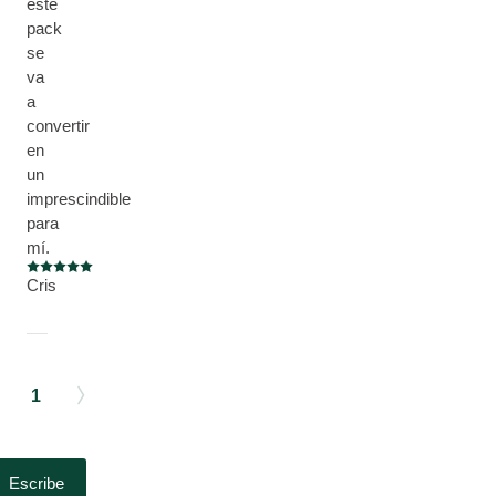
este
pack
se
va
a
convertir
en
un
imprescindible
para
mí.
Puntuación: 5 / 5 estrellas
Cris
1
Escribe