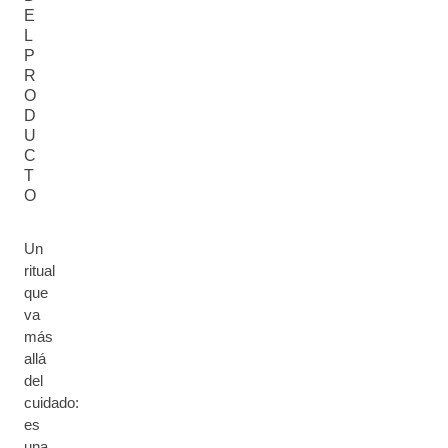
E
L
P
R
O
D
U
C
T
O
Un
ritual
que
va
más
allá
del
cuidado:
es
una