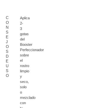
C
Aplica
O
2-
N
3
S
gotas
E
del
J
Booster
O
Perfeccionador
S
sobre
D
el
E
rostro
U
S
limpio
O
y
seco,
solo
o
mezclado
con