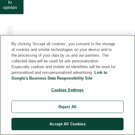
tu
opinión
Newsletter
INTRODUCE
By clicking ‘Accept all cookies’, you consent to the storage
TU E-MAIL
of cookies and similar technologies on your device and to
the processing of your data by us and our partners. The
collected data will be used for ads personalization.
Especially cookies and mobile ad identifiers will be used for
personalized and non-personalized advertising.
Link to
Google's Business Data Responsibility Site
Envío
Entrega
Compras
Cookies Settings
gratuito
24/48H
seguras
A partir
Tarjeta y
de 40€
Paypal
Reject All
Accept All Cookies