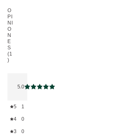
O
PI
NI
O
N
E
S
(1
)
Puntuación: 5 / 5 estrellas 1 valoraciones de usuarios
5.0
Puntuación: 5 / 5 estrellas
5
1
4
0
3
0