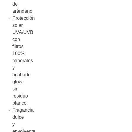
de
arándano.
Protección
solar
UVA/UVB
con
filtros
100%
minerales
y
acabado
glow
sin
residuo
blanco.
Fragancia
dulce
y
envolvente