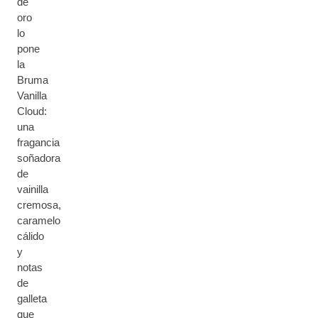
de
oro
lo
pone
la
Bruma
Vanilla
Cloud:
una
fragancia
soñadora
de
vainilla
cremosa,
caramelo
cálido
y
notas
de
galleta
que