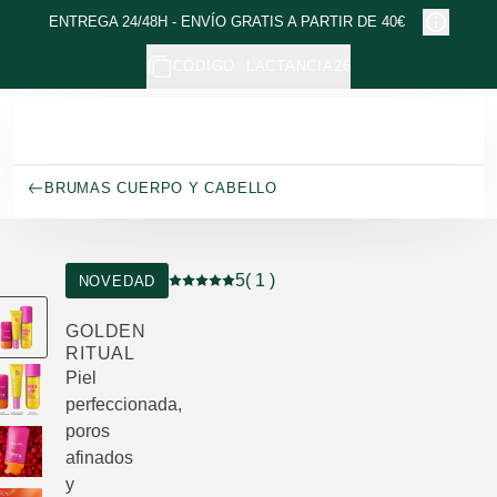
Ir al contenido principal
ENTREGA 24/48H - ENVÍO GRATIS A PARTIR DE 40€
CÓDIGO: LACTANCIA26
BRUMAS CUERPO Y CABELLO
5
( 1 )
NOVEDAD
Puntuación: 5 / 5 estrellas 1 valoraciones
GOLDEN
RITUAL
Piel
perfeccionada,
poros
afinados
y