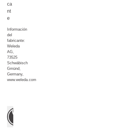
ca
nt
e
Información
del
fabricante:
Weleda
AG,
73525
Schwäbisch
Gmünd,
Germany,
www.weleda.com