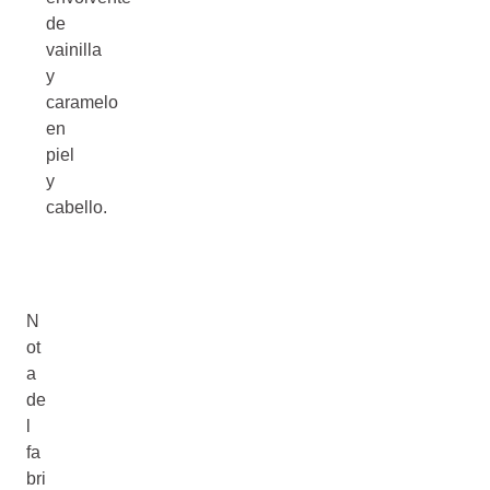
de
vainilla
y
caramelo
en
piel
y
cabello.
N
ot
a
de
l
fa
bri