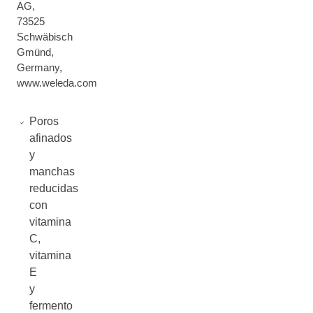
AG,
73525
Schwäbisch
Gmünd,
Germany,
www.weleda.com
Poros
afinados
y
manchas
reducidas
con
vitamina
C,
vitamina
E
y
fermento