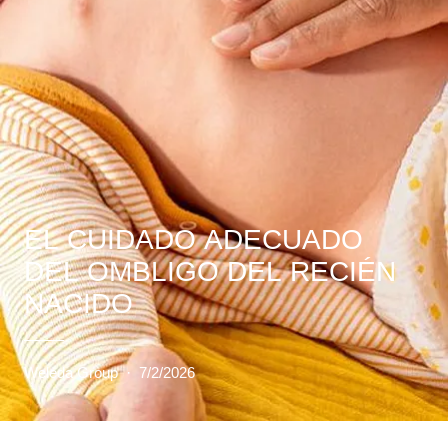
EL CUIDADO ADECUADO
DEL OMBLIGO DEL RECIÉN
NACIDO
Weleda Group
·
7/2/2026