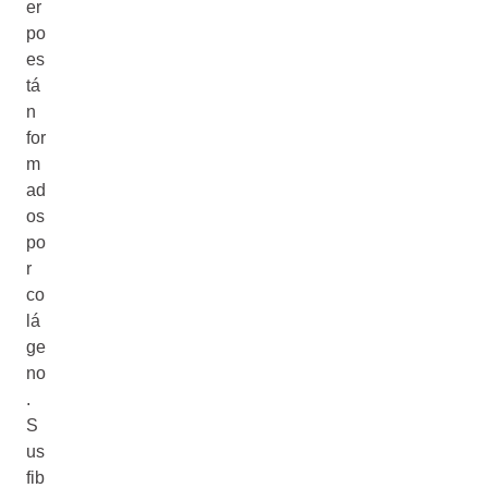
er
po
es
tá
n
for
m
ad
os
po
r
co
lá
ge
no
.
S
us
fib