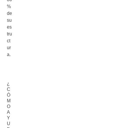
%
de
su
es
tru
ct
ur
a.
¿
C
Ó
M
O
A
Y
U