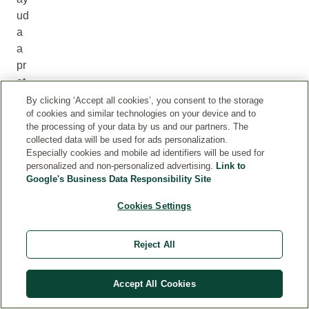
ud
a
a
pr
ot
eg
By clicking ‘Accept all cookies’, you consent to the storage
of cookies and similar technologies on your device and to
er
the processing of your data by us and our partners. The
fre
collected data will be used for ads personalization.
nt
Especially cookies and mobile ad identifiers will be used for
e
personalized and non-personalized advertising.
Link to
Google's Business Data Responsibility Site
a
le
Cookies Settings
si
on
Reject All
es
co
m
Accept All Cookies
o