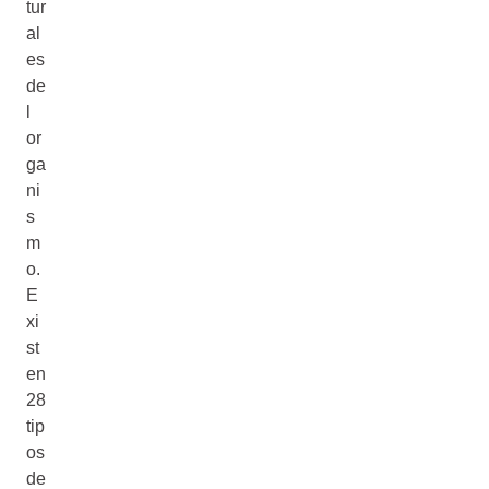
tur
al
es
de
l
or
ga
ni
s
m
o.
E
xi
st
en
28
tip
os
de