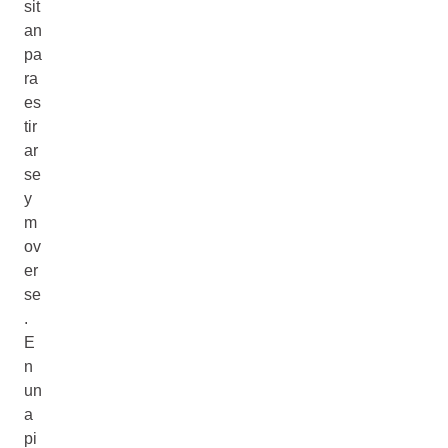
sit
an
pa
ra
es
tir
ar
se
y
m
ov
er
se
.
E
n
un
a
pi