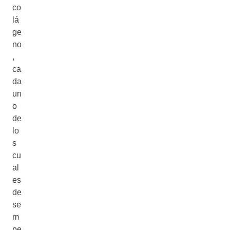
co
lá
ge
no
,
ca
da
un
o
de
lo
s
cu
al
es
de
se
m
pe