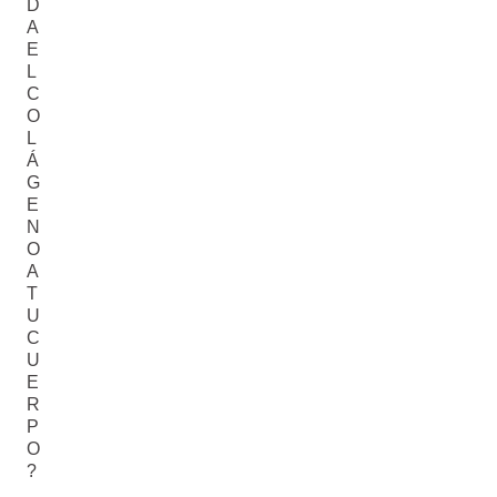
D
A
E
L
C
O
L
Á
G
E
N
O
A
T
U
C
U
E
R
P
O
?