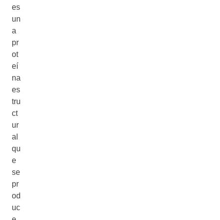
es
un
a
pr
ot
eí
na
es
tru
ct
ur
al
qu
e
se
pr
od
uc
e