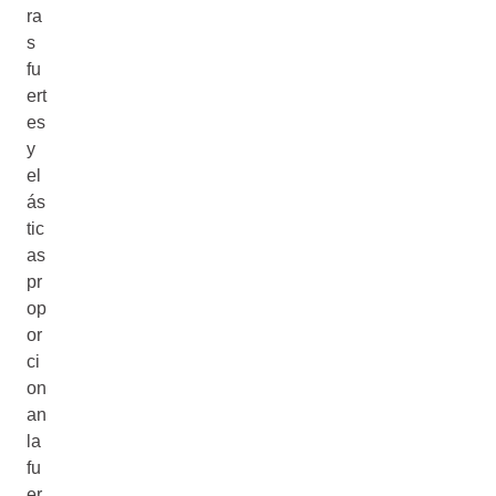
ra
s
fu
ert
es
y
el
ás
tic
as
pr
op
or
ci
on
an
la
fu
er