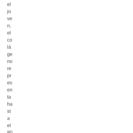
el
jo
ve
n,
el
co
lá
ge
no
re
pr
es
en
ta
ha
st
a
el
80