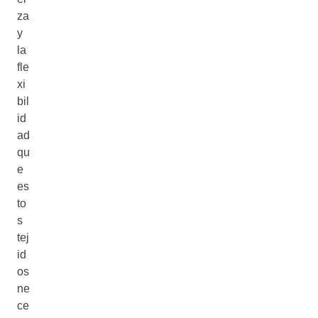
za
y
la
fle
xi
bil
id
ad
qu
e
es
to
s
tej
id
os
ne
ce