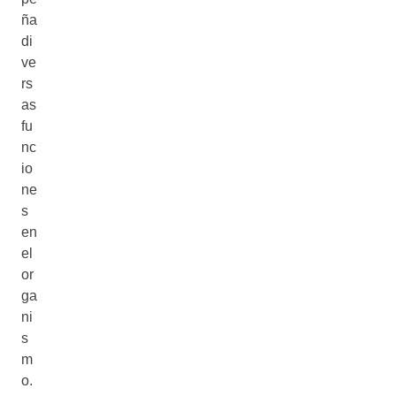
ña
di
ve
rs
as
fu
nc
io
ne
s
en
el
or
ga
ni
s
m
o.