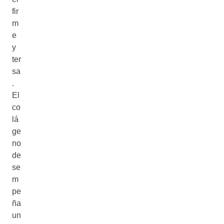
fir
m
e
y
ter
sa
.
El
co
lá
ge
no
de
se
m
pe
ña
un