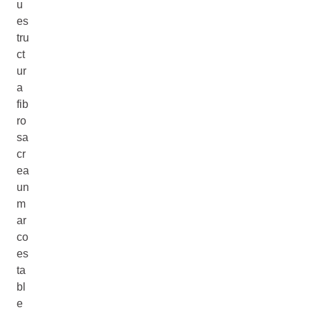
u
es
tru
ct
ur
a
fib
ro
sa
cr
ea
un
m
ar
co
es
ta
bl
e