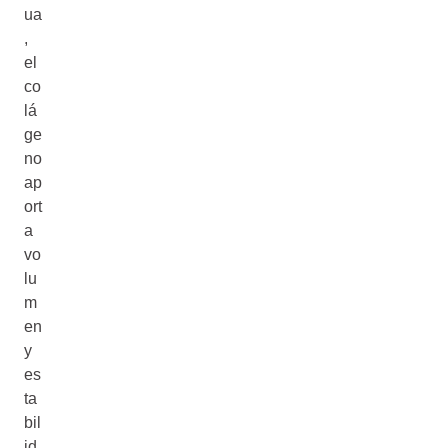
ua
,
el
co
lá
ge
no
ap
ort
a
vo
lu
m
en
y
es
ta
bil
id