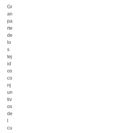
Gr
an
pa
rte
de
lo
s
tej
id
os
co
nj
un
tiv
os
de
l
cu