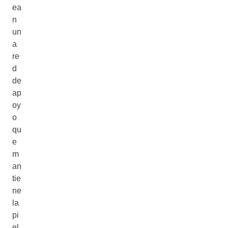
ea
n
un
a
re
d
de
ap
oy
o
qu
e
m
an
tie
ne
la
pi
el