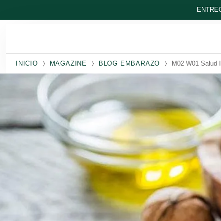
Ir al contenido principal
ENTREG
INICIO
MAGAZINE
BLOG EMBARAZO
M02 W01 Salud I