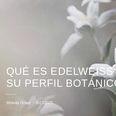
QUÉ ES EDELWEISS
SU PERFIL BOTÁNIC
Weleda Group
·
8/27/2025