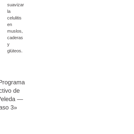
suavizar
la
celulitis
en
muslos,
caderas
y
glúteos.
Programa
ctivo de
eleda —
aso 3»