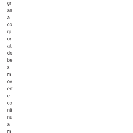
gr
as
a
co
rp
or
al,
de
be
s
m
ov
ert
e
co
nti
nu
a
m