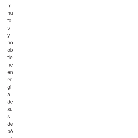
mi
nu
to
s
y
no
ob
tie
ne
en
er
gí
a
de
su
s
de
pó