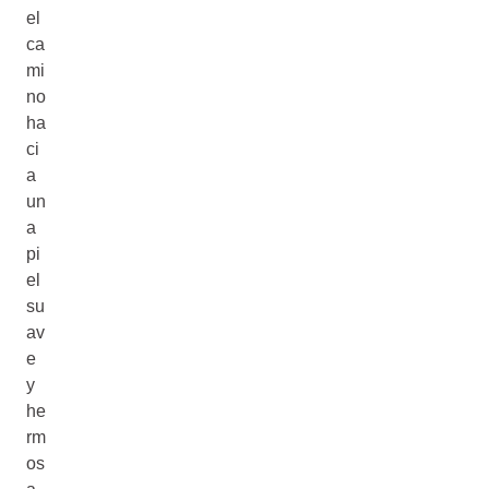
el
ca
mi
no
ha
ci
a
un
a
pi
el
su
av
e
y
he
rm
os