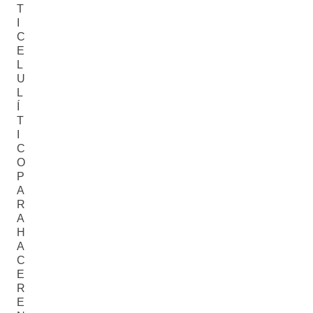
T
I
C
E
L
U
L
Í
T
I
C
O
P
A
R
A
H
A
C
E
R
E