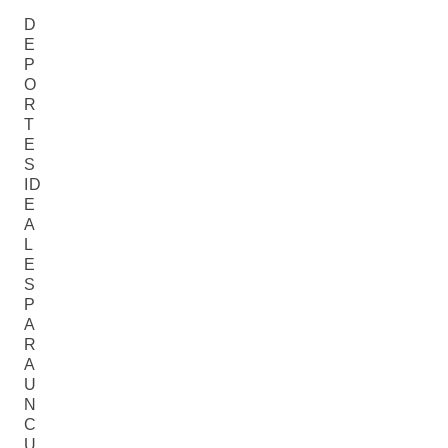
D
E
P
O
R
T
E
S
ID
E
A
L
E
S
P
A
R
A
U
N
C
U