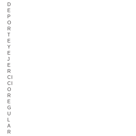
D
E
P
O
R
T
E
Y
E
J
E
R
CI
CI
O
R
E
G
U
L
A
R