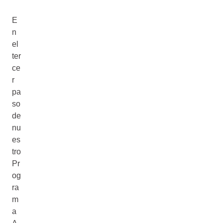
E
n
el
ter
ce
r
pa
so
de
nu
es
tro
Pr
og
ra
m
a