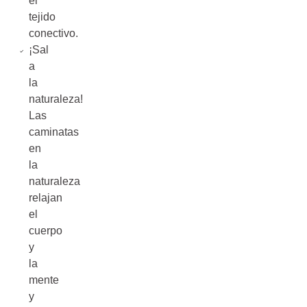
el
tejido
conectivo.
¡Sal
a
la
naturaleza!
Las
caminatas
en
la
naturaleza
relajan
el
cuerpo
y
la
mente
y