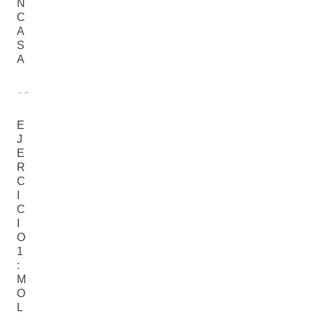
N
C
A
S
A
E
E
E
J
J
J
E
E
E
R
R
R
C
C
C
I
I
I
C
C
C
I
I
I
O
O
O
1
2
3
:
:
:
M
R
E
O
E
S
L
A
T