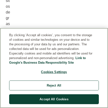
sit
os
de
gr
as
a.
By clicking ‘Accept all cookies’, you consent to the storage
of cookies and similar technologies on your device and to
C
the processing of your data by us and our partners. The
on
collected data will be used for ads personalization.
Especially cookies and mobile ad identifiers will be used for
es
personalized and non-personalized advertising.
Link to
to
Google's Business Data Responsibility Site
s
de
Cookies Settings
po
rte
Reject All
s,
ac
Accept All Cookies
tiv
as