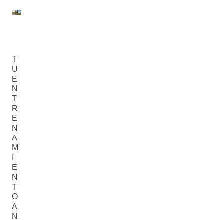
T
U
E
N
T
R
E
N
A
M
I
E
N
T
O
A
N