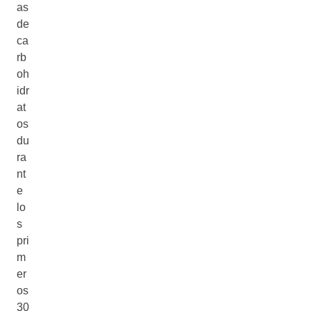
as
de
ca
rb
oh
idr
at
os
du
ra
nt
e
lo
s
pri
m
er
os
30