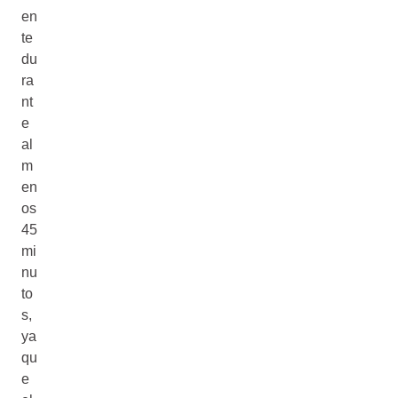
en
te
du
ra
nt
e
al
m
en
os
45
mi
nu
to
s,
ya
qu
e