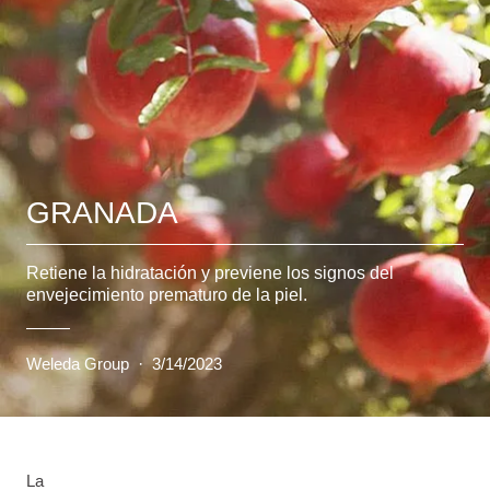
GRANADA
Retiene la hidratación y previene los signos del
envejecimiento prematuro de la piel.
Weleda Group
·
3/14/2023
La