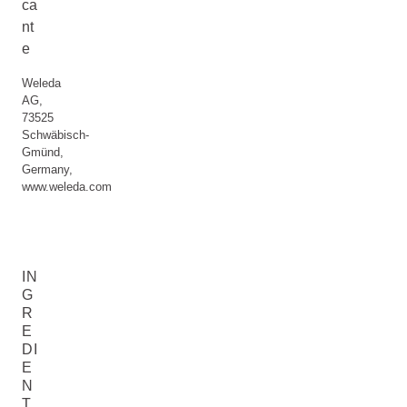
ca
nt
e
Weleda
AG,
73525
Schwäbisch-
Gmünd,
Germany,
www.weleda.com
IN
G
R
E
DI
E
N
T