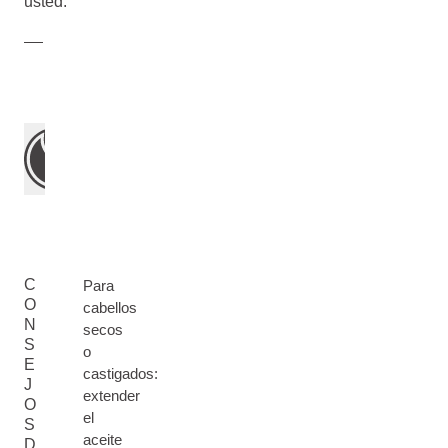
usted.
C
Para
O
cabellos
N
secos
S
o
E
castigados:
J
extender
O
el
S
aceite
D