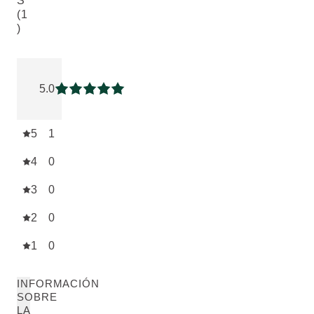
S
(1
)
Puntuación: 5 / 5 estrellas 1 valoraciones de usuarios
5.0
Puntuación: 5 / 5 estrellas
5
1
4
0
3
0
2
0
1
0
INFORMACIÓN
SOBRE
LA