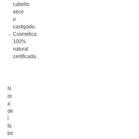
cabello
seco
o
castigado.
Cosmética
100%
natural
certificada.
N
ot
a
de
l
fa
bri