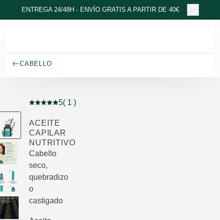
Ir al contenido principal
ENTREGA 24/48H - ENVÍO GRATIS A PARTIR DE 40€
CABELLO
5
( 1 )
Puntuación: 5 / 5 estrellas 1 valoraciones de usuarios
ACEITE
CAPILAR
NUTRITIVO
Cabello
seco,
quebradizo
o
castigado