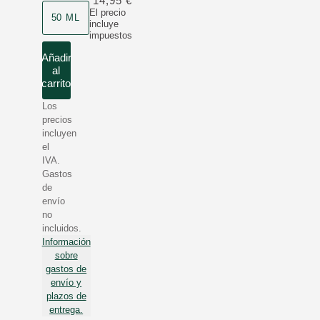
14,95 €
Formato
El precio
50 ML
incluye
impuestos
Añadir
al
carrito
Los
precios
incluyen
el
IVA.
Gastos
de
envío
no
incluidos.
Información
sobre
gastos de
envío y
plazos de
entrega.