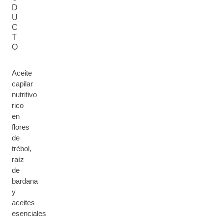
D
U
C
T
O
Aceite
capilar
nutritivo
rico
en
flores
de
trébol,
raíz
de
bardana
y
aceites
esenciales