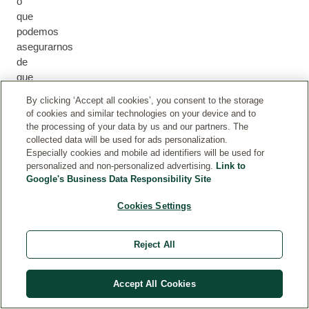
o
que
podemos
asegurarnos
de
que
recibió
By clicking ‘Accept all cookies’, you consent to the storage
el
of cookies and similar technologies on your device and to
producto
the processing of your data by us and our partners. The
(por
collected data will be used for ads personalization.
ejemplo,
Especially cookies and mobile ad identifiers will be used for
personalized and non-personalized advertising.
Link to
participando
Google's Business Data Responsibility Site
en
una
Cookies Settings
prueba
del
producto).
Reject All
Pr
Accept All Cookies
ue