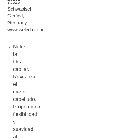
73525
Schwäbisch
Gmünd,
Germany,
www.weleda.com
Nutre
la
fibra
capilar.
Revitaliza
el
cuero
cabelludo.
Proporciona
flexibilidad
y
suavidad
al