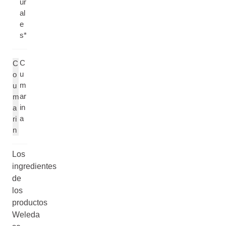
ur
al
e
s*
C
C
u
o
m
u
ar
m
in
a
a
ri
n
Los
ingredientes
de
los
productos
Weleda