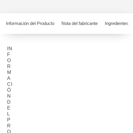
Información del Producto
Nota del fabricante
Ingredientes
IN
F
O
R
M
A
CI
Ó
N
D
E
L
P
R
O