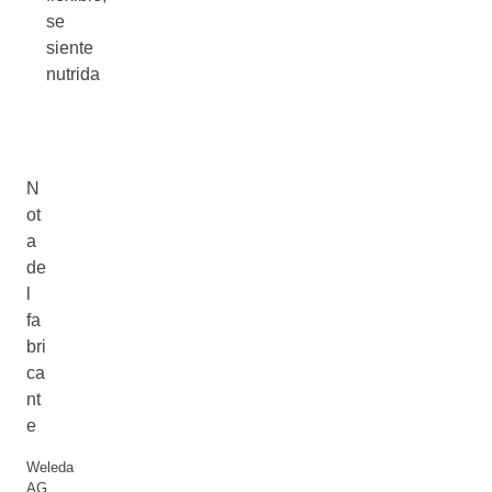
se
siente
nutrida
N
ot
a
de
l
fa
bri
ca
nt
e
Weleda
AG,