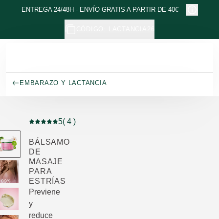
Ir al contenido principal
ENTREGA 24/48H - ENVÍO GRATIS A PARTIR DE 40€
CÓDIGO: LACTANCIA26
EMBARAZO Y LACTANCIA
5
( 4 )
Puntuación: 5 / 5 estrellas 4 valoraciones de usuarios
BÁLSAMO
DE
MASAJE
PARA
ESTRÍAS
Previene
y
reduce