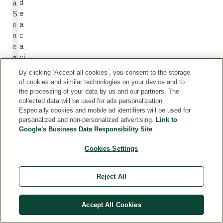
d
a
e
S
a
e
c
n
a
e
ci
g
a
al
By clicking ‘Accept all cookies’, you consent to the storage
s
G
of cookies and similar technologies on your device and to
e
u
the processing of your data by us and our partners. The
n
m
collected data will be used for ads personalization.
Especially cookies and mobile ad identifiers will be used for
e
personalized and non-personalized advertising.
Link to
g
Google's Business Data Responsibility Site
al
Cookies Settings
Á
C
ci
itr
Reject All
d
ic
o
A
cí
ci
Accept All Cookies
tri
d