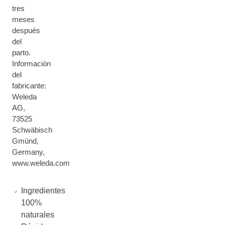
tres
meses
después
del
parto.
Información
del
fabricante:
Weleda
AG,
73525
Schwäbisch
Gmünd,
Germany,
www.weleda.com
Ingredientes
100%
naturales