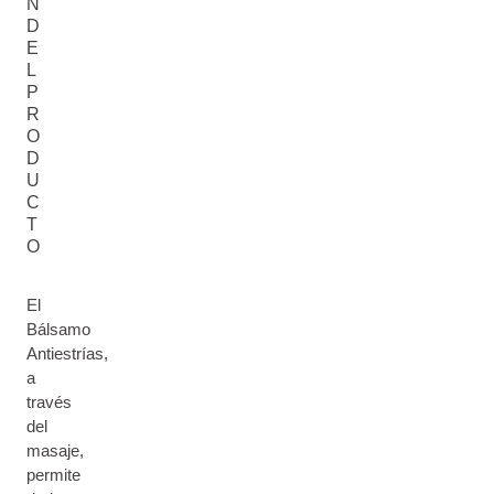
N
D
E
L
P
R
O
D
U
C
T
O
El
Bálsamo
Antiestrías,
a
través
del
masaje,
permite