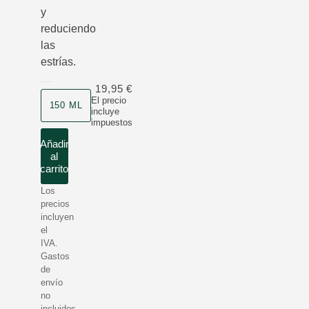
y
reduciendo
las
estrías.
19,95 €
Formato
El precio
150 ML
incluye
impuestos
Añadir
al
carrito
Los
precios
incluyen
el
IVA.
Gastos
de
envío
no
incluidos.