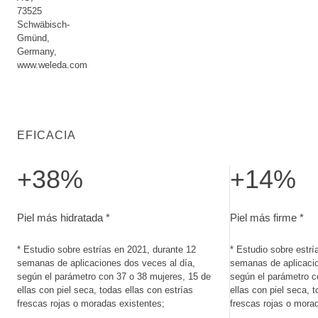
73525
Schwäbisch-
Gmünd,
Germany,
www.weleda.com
EFICACIA
+38%
+14%
Piel más hidratada. Estudio sobre estrías en 2021, durante 
Piel más firme. E
Piel más hidratada *
Piel más firme *
* Estudio sobre estrías en 2021, durante 12
* Estudio sobre estrí
semanas de aplicaciones dos veces al día,
semanas de aplicacio
según el parámetro con 37 o 38 mujeres, 15 de
según el parámetro c
ellas con piel seca, todas ellas con estrías
ellas con piel seca, t
frescas rojas o moradas existentes;
frescas rojas o mora