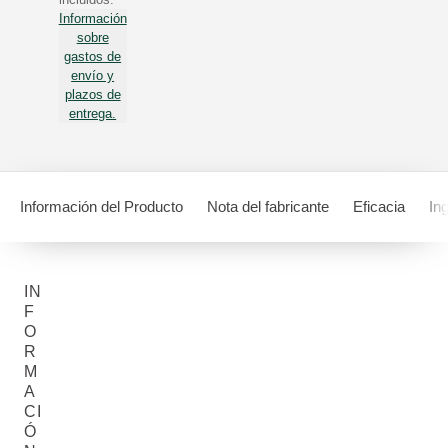
Información
sobre
gastos de
envío y
plazos de
entrega.
Información del Producto
Nota del fabricante
Eficacia
In
IN
F
O
R
M
A
CI
Ó