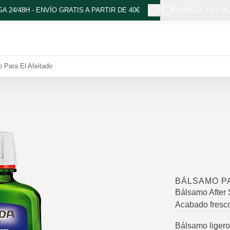
A 24/48H - ENVÍO GRATIS A PARTIR DE 40€
CÓDIGO: LACTA
 Para El Afeitado
BÁLSAMO PA
Bálsamo After 
Acabado fresco
Bálsamo ligero