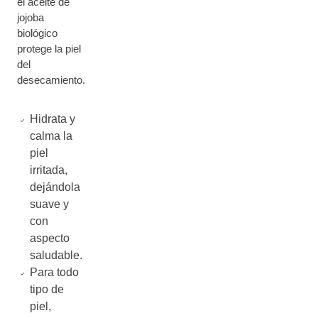
el aceite de
jojoba
biológico
protege la piel
del
desecamiento.
Hidrata y
calma la
piel
irritada,
dejándola
suave y
con
aspecto
saludable.
Para todo
tipo de
piel,