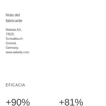
Nota del
fabricante
Weleda AG,
73525
Schwäbisch-
Gmünd,
Germany,
www.weleda.com
EFICACIA
+90%
+81%