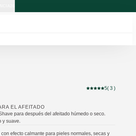
NCIA26
5
( 3 )
Puntuación: 5 / 5 estre
RA EL AFEITADO
Shave para después del afeitado húmedo o seco.
 y suave.
 con efecto calmante para pieles normales, secas y