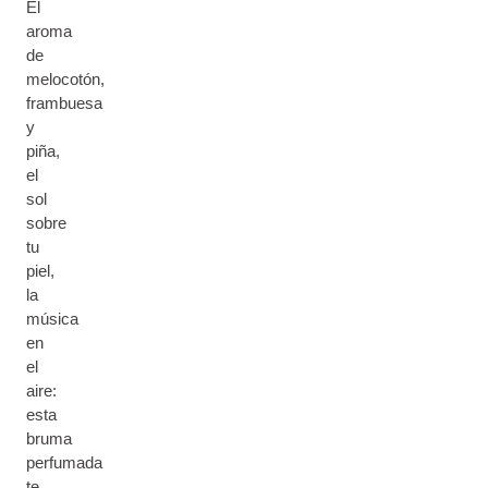
El
aroma
de
melocotón,
frambuesa
y
piña,
el
sol
sobre
tu
piel,
la
música
en
el
aire:
esta
bruma
perfumada
te