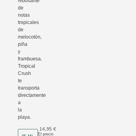
rebosante
de
notas
tropicales
de
melocotón,
piña
y
frambuesa.
Tropical
Crush
te
transporta
directamente
a
la
playa.
14,95 €
Formato
El precio