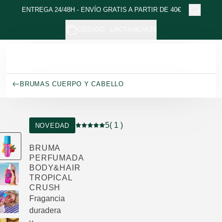
Ir al contenido principal
ENTREGA 24/48H - ENVÍO GRATIS A PARTIR DE 40€
CÓDIGO: LACTANCIA26
BRUMAS CUERPO Y CABELLO
5
( 1 )
NOVEDAD
Puntuación: 5 / 5 estrellas 1 valoraciones
BRUMA
PERFUMADA
BODY&HAIR
TROPICAL
CRUSH
Fragancia
duradera