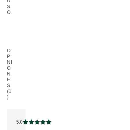
U
S
O
O
PI
NI
O
N
E
S
(1
)
Puntuación: 5 / 5 estrellas 1 valoraciones de usuarios
5.0
Puntuación: 5 / 5 estrellas