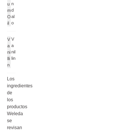
n
u
d
m
al
O
o
il
V
V
a
a
nil
ni
lin
lli
n
Los
ingredientes
de
los
productos
Weleda
se
revisan