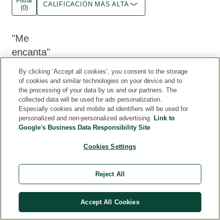
Filtrar
CALIFICACIÓN MÁS ALTA
(0)
Me
encanta
Deja
By clicking ‘Accept all cookies’, you consent to the storage
un
of cookies and similar technologies on your device and to
aroma
the processing of your data by us and our partners. The
frutal
collected data will be used for ads personalization.
que
Especially cookies and mobile ad identifiers will be used for
me
personalized and non-personalized advertising.
Link to
Google's Business Data Responsibility Site
encanta
y
Cookies Settings
nada
pesado.
Un
Reject All
descubrimiento
para
Accept All Cookies
este
verano.