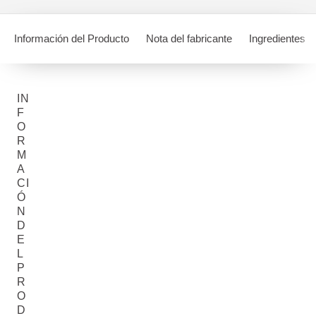
Información del Producto
Nota del fabricante
Ingredientes
IN
F
O
R
M
A
CI
Ó
N
D
E
L
P
R
O
D