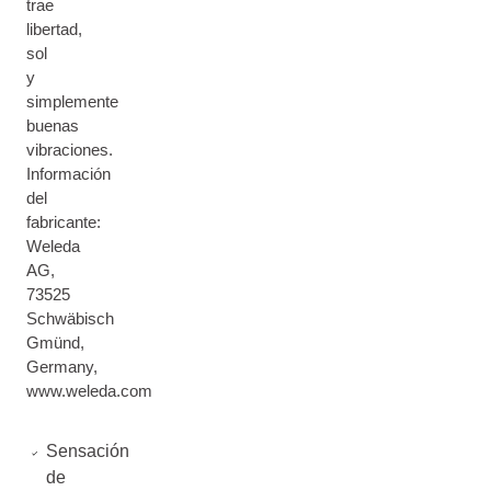
trae
libertad,
sol
y
simplemente
buenas
vibraciones.
Información
del
fabricante:
Weleda
AG,
73525
Schwäbisch
Gmünd,
Germany,
www.weleda.com
Sensación
de