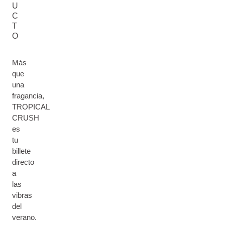
U
C
T
O
Más
que
una
fragancia,
TROPICAL
CRUSH
es
tu
billete
directo
a
las
vibras
del
verano.