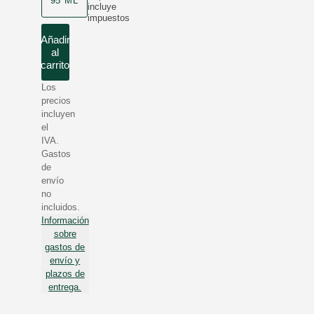
95 ML
incluye
impuestos
Añadir
al
carrito
Los
precios
incluyen
el
IVA.
Gastos
de
envío
no
incluidos.
Información
sobre
gastos de
envío y
plazos de
entrega.