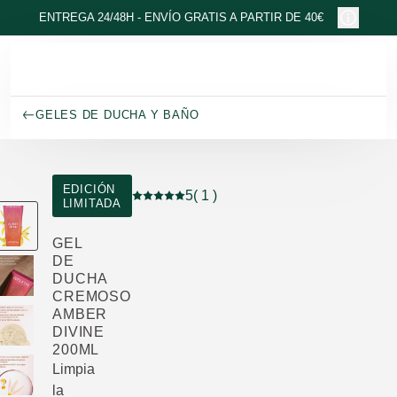
Ir al contenido principal
ENTREGA 24/48H - ENVÍO GRATIS A PARTIR DE 40€
GELES DE DUCHA Y BAÑO
EDICIÓN
5
( 1 )
LIMITADA
Puntuación: 5 / 5 estrellas 1 valoraciones
GEL
DE
DUCHA
CREMOSO
AMBER
DIVINE
200ML
Limpia
la