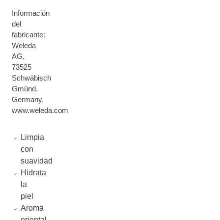
Información
del
fabricante:
Weleda
AG,
73525
Schwäbisch
Gmünd,
Germany,
www.weleda.com
Limpia
con
suavidad
Hidrata
la
piel
Aroma
oriental