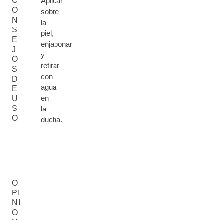
C
Aplicar
O
sobre
N
la
S
piel,
E
enjabonar
J
y
O
retirar
S
con
D
agua
E
en
U
S
la
O
ducha.
O
PI
NI
O