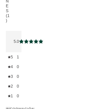
N
E
S
(1
)
Puntuación: 5 / 5 estrellas 1 valoraciones de usuarios
5.0
Puntuación: 5 / 5 estrellas
5
1
4
0
3
0
2
0
1
0