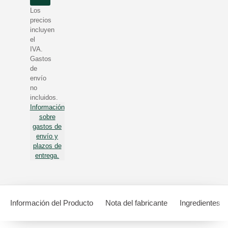
Los
precios
incluyen
el
IVA.
Gastos
de
envío
no
incluidos.
Información
sobre
gastos de
envío y
plazos de
entrega.
Información del Producto
Nota del fabricante
Ingredientes