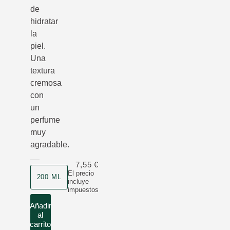
de
hidratar
la
piel.
Una
textura
cremosa
con
un
perfume
muy
agradable.
7,55 €
Formato
El precio
200 ML
incluye
impuestos
Añadir
al
carrito