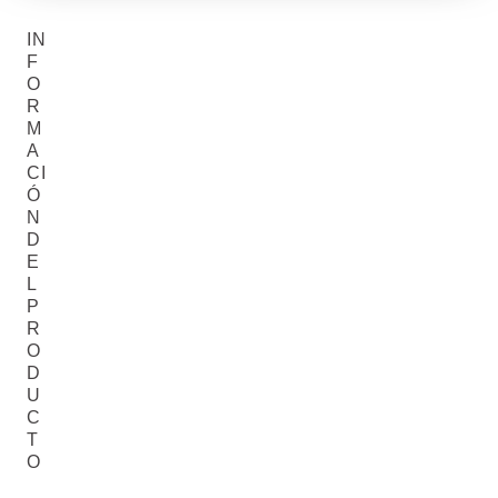
IN
F
O
R
M
A
CI
Ó
N
D
E
L
P
R
O
D
U
C
T
O