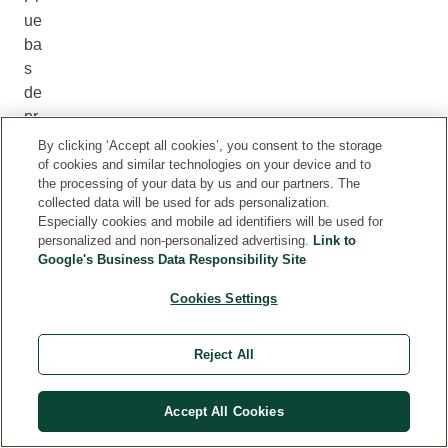
ue
ba
s
de
pr
od
By clicking ‘Accept all cookies’, you consent to the storage
uc
of cookies and similar technologies on your device and to
the processing of your data by us and our partners. The
to
collected data will be used for ads personalization.
Especially cookies and mobile ad identifiers will be used for
personalized and non-personalized advertising.
Link to
Algunas
Google's Business Data Responsibility Site
reseñas
fueron
Cookies Settings
enviadas
por
clientes
Reject All
que
recibieron
Accept All Cookies
nuestros
productos