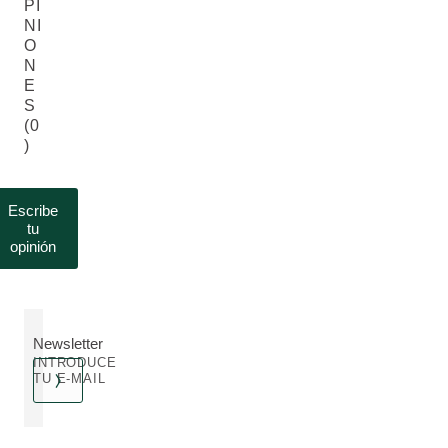
PI
NI
O
N
E
S
(0
)
Escribe
tu
opinión
Newsletter
INTRODUCE
TU E-MAIL