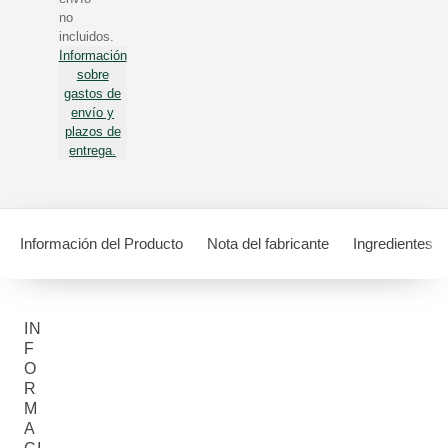
no
incluidos.
Información
sobre
gastos de
envío y
plazos de
entrega.
Información del Producto
Nota del fabricante
Ingredientes
IN
F
O
R
M
A