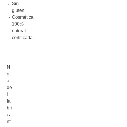
Sin
gluten.
Cosmética
100%
natural
certificada.
N
ot
a
de
l
fa
bri
ca
nt