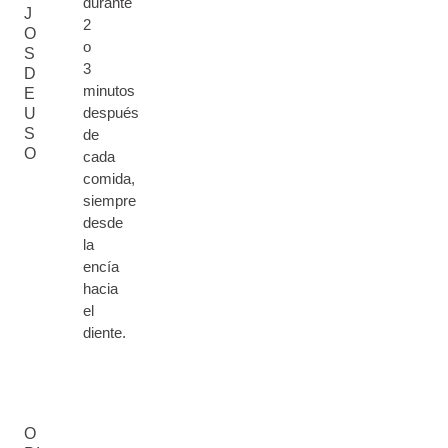
durante
J
2
O
o
S
3
D
minutos
E
después
U
S
de
O
cada
comida,
siempre
desde
la
encía
hacia
el
diente.
O