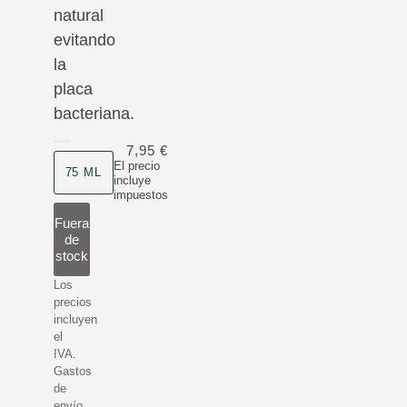
natural
evitando
la
placa
bacteriana.
7,95 €
Formato
El precio
75 ML
incluye
impuestos
Fuera
de
stock
Los
precios
incluyen
el
IVA.
Gastos
de
envío