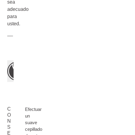
sea
adecuado
para
usted.
C
Efectuar
O
un
N
suave
S
cepillado
E