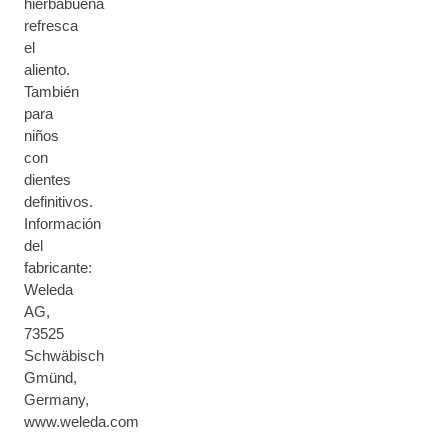
hierbabuena
refresca
el
aliento.
También
para
niños
con
dientes
definitivos.
Información
del
fabricante:
Weleda
AG,
73525
Schwäbisch
Gmünd,
Germany,
www.weleda.com