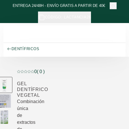
Ir al contenido principal
ENTREGA 24/48H - ENVÍO GRATIS A PARTIR DE 40€
CÓDIGO: LACTANCIA26
DENTÍFRICOS
0
( 0 )
Puntuación: 0 / 5 estrellas 0 valoraciones de usuarios
GEL
DENTÍFRICO
VEGETAL
Combinación
única
de
extractos