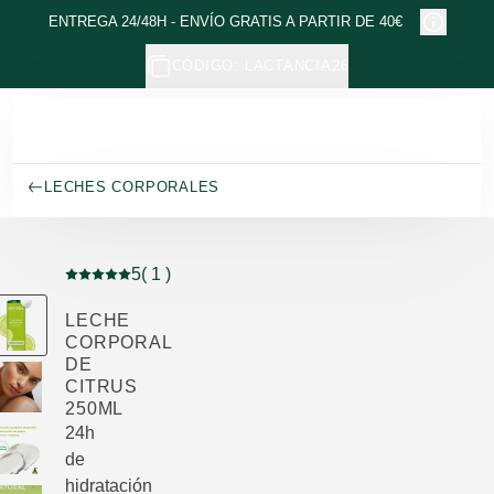
Ir al contenido principal
ENTREGA 24/48H - ENVÍO GRATIS A PARTIR DE 40€
CÓDIGO: LACTANCIA26
LECHES CORPORALES
5
( 1 )
Puntuación: 5 / 5 estrellas 1 valoraciones de usuarios
LECHE
CORPORAL
DE
CITRUS
250ML
24h
de
hidratación