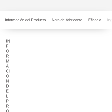
Información del Producto
Nota del fabricante
Eficacia
In
IN
F
O
R
M
A
CI
Ó
N
D
E
L
P
R
O