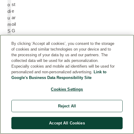
st
o
e
di
ar
u
oil
m
G
S
lu
te
By clicking ‘Accept all cookies’, you consent to the storage
ta
a
of cookies and similar technologies on your device and to
m
r
the processing of your data by us and our partners. The
at
o
collected data will be used for ads personalization.
o
yl
Especially cookies and mobile ad identifiers will be used for
d
G
personalized and non-personalized advertising.
Link to
e
lu
Google's Business Data Responsibility Site
S
at
Cookies Settings
o
a
di
m
o
at
Reject All
e
Accept All Cookies
C
G
a
ly