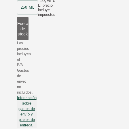
10,95 €
Formato
El precio
250 ML
incluye
impuestos
Fuera
de
stock
Los
precios
incluyen
el
IVA.
Gastos
de
envío
no
incluidos.
Información
sobre
gastos de
envío y
plazos de
entrega.