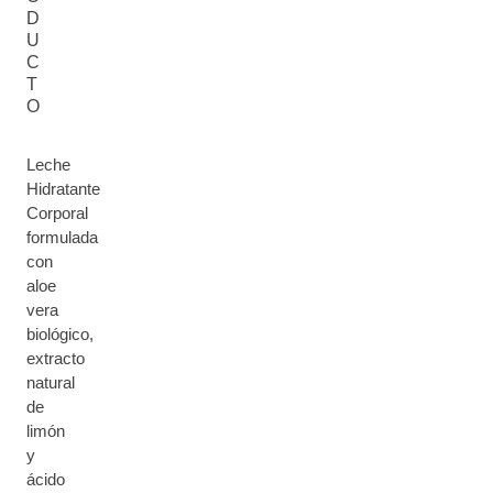
D
U
C
T
O
Leche
Hidratante
Corporal
formulada
con
aloe
vera
biológico,
extracto
natural
de
limón
y
ácido