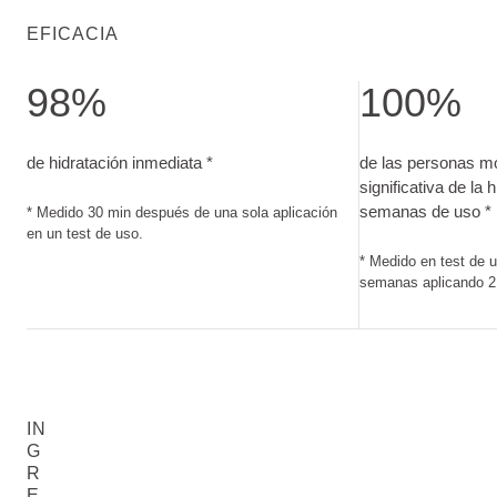
EFICACIA
98%
100%
de hidratación inmediata. Medido 30 min después de una sol
de las personas m
de hidratación inmediata *
de las personas m
significativa de la 
semanas de uso *
* Medido 30 min después de una sola aplicación
en un test de uso.
* Medido en test de u
semanas aplicando 2 
IN
G
R
E