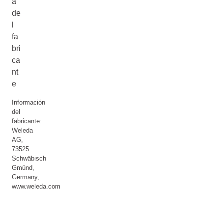
a
de
l
fa
bri
ca
nt
e
Información
del
fabricante:
Weleda
AG,
73525
Schwäbisch
Gmünd,
Germany,
www.weleda.com