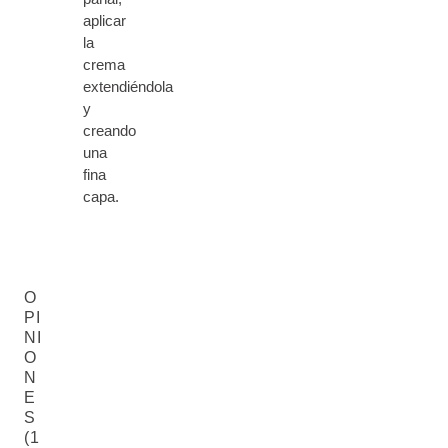
aplicar
la
crema
extendiéndola
y
creando
una
fina
capa.
O
PI
NI
O
N
E
S
(1