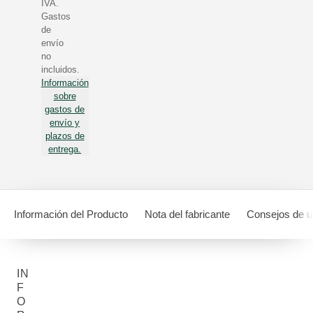
IVA.
Gastos
de
envío
no
incluidos.
Información
sobre
gastos de
envío y
plazos de
entrega.
Información del Producto
Nota del fabricante
Consejos de 
IN
F
O