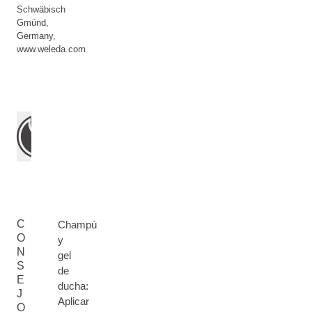
Schwäbisch
Gmünd,
Germany,
www.weleda.com
C
Champú
O
y
N
gel
S
de
E
ducha:
J
Aplicar
O