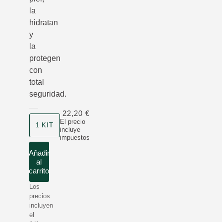
la
hidratan
y
la
protegen
con
total
seguridad.
22,20 €
Formato
El precio
1 KIT
incluye
impuestos
Añadir
al
carrito
Los
precios
incluyen
el