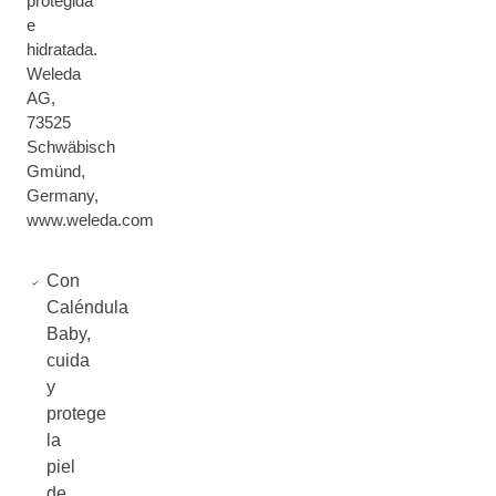
protegida
e
hidratada.
Weleda
AG,
73525
Schwäbisch
Gmünd,
Germany,
www.weleda.com
Con
Caléndula
Baby,
cuida
y
protege
la
piel
de