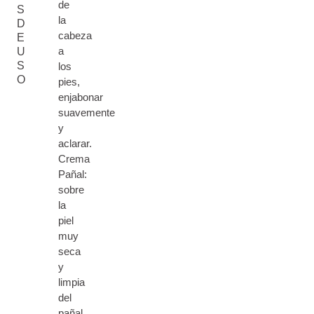
de
S
la
D
cabeza
E
a
U
S
los
O
pies,
enjabonar
suavemente
y
aclarar.
Crema
Pañal:
sobre
la
piel
muy
seca
y
limpia
del
pañal,