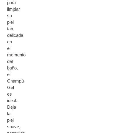
para
limpiar
su
piel
tan
delicada
en
el
momento
del
baño,
el
Champú-
Gel
es
ideal.
Deja
la
piel
suave,