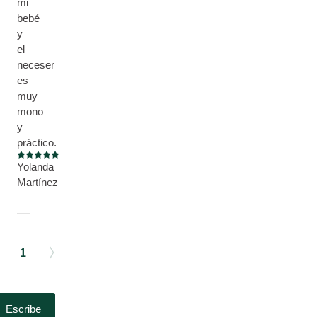
mi
bebé
y
el
neceser
es
muy
mono
y
práctico.
Puntuación: 5 / 5 estrellas
Yolanda
Martínez
1
Escribe