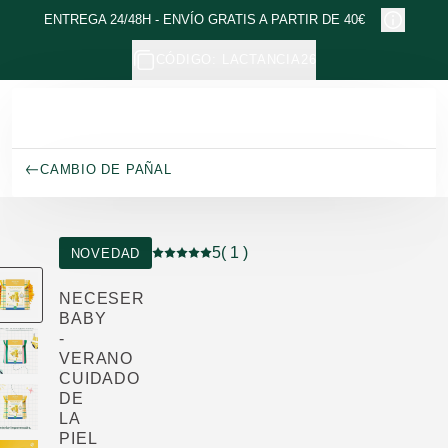
Ir al contenido principal
ENTREGA 24/48H - ENVÍO GRATIS A PARTIR DE 40€
CÓDIGO: LACTANCIA26
CAMBIO DE PAÑAL
5
( 1 )
NOVEDAD
Puntuación: 5 / 5 estrellas 1 valoraciones
NECESER
BABY
-
VERANO
CUIDADO
DE
LA
PIEL