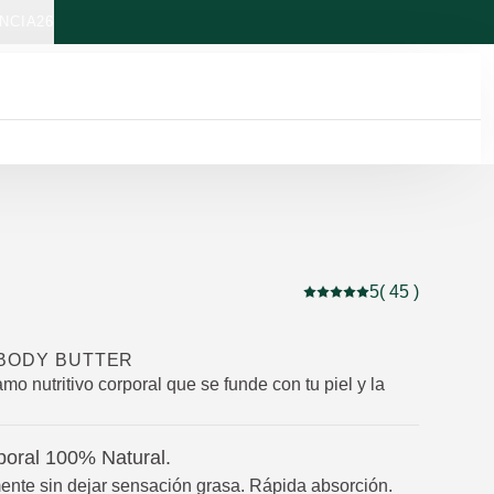
NCIA26
5
( 45 )
Puntuación: 5 / 5 estrel
 BODY BUTTER
mo nutritivo corporal que se funde con tu piel y la
oral 100% Natural.
ente sin dejar sensación grasa. Rápida absorción.