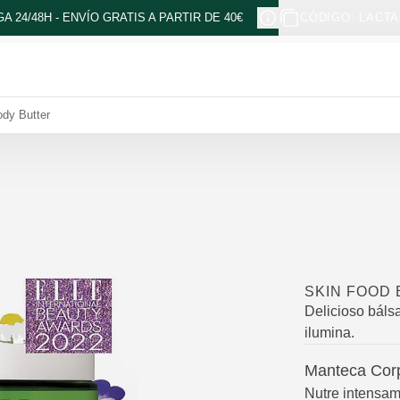
A 24/48H - ENVÍO GRATIS A PARTIR DE 40€
CÓDIGO: LACTA
dy Butter
SKIN FOOD
Delicioso bálsa
ilumina.
Manteca Corp
Nutre intensam