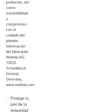
productos, así
como
sostenibilidad
y
compromiso
con el
cuidado del
planeta.
Información
del fabricante:
Weleda AG,
73525
Schwäbisch
Gmünd,
Germany,
www.weleda.com
Protege la
piel de la
sequedad