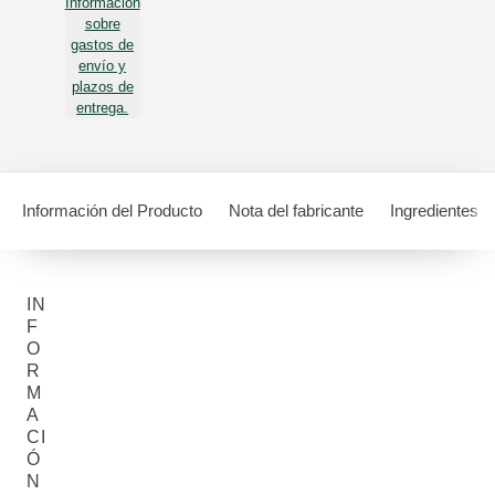
Información
sobre
gastos de
envío y
plazos de
entrega.
Información del Producto
Nota del fabricante
Ingredientes
IN
F
O
R
M
A
CI
Ó
N