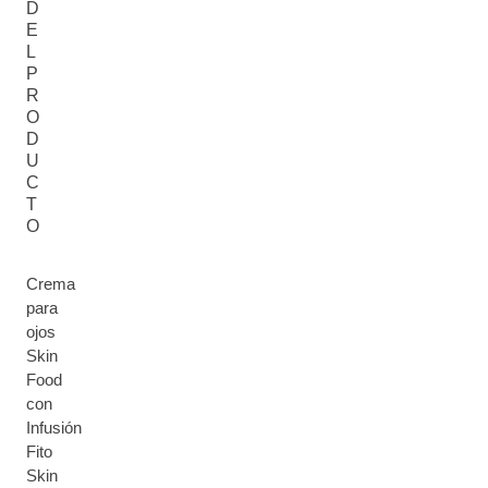
D
E
L
P
R
O
D
U
C
T
O
Crema
para
ojos
Skin
Food
con
Infusión
Fito
Skin