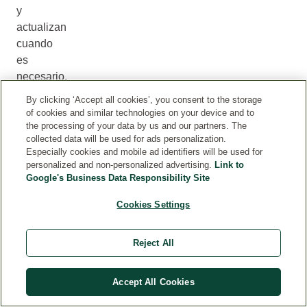
y
actualizan
cuando
es
necesario.
En
By clicking ‘Accept all cookies’, you consent to the storage
casos
of cookies and similar technologies on your device and to
raros,
the processing of your data by us and our partners. The
collected data will be used for ads personalization.
la
Especially cookies and mobile ad identifiers will be used for
información
personalized and non-personalized advertising.
Link to
en
Google's Business Data Responsibility Site
internet
Cookies Settings
puede
diferir
del
Reject All
etiquetado
del
Accept All Cookies
producto.
Recomendamos