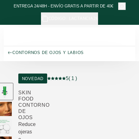
Ir al contenido principal
ENTREGA 24/48H - ENVÍO GRATIS A PARTIR DE 40€
CÓDIGO: LACTANCIA26
CONTORNOS DE OJOS Y LABIOS
5
( 1 )
NOVEDAD
Puntuación: 5 / 5 estrellas 1 valoraciones
SKIN
FOOD
CONTORNO
DE
OJOS
Reduce
ojeras