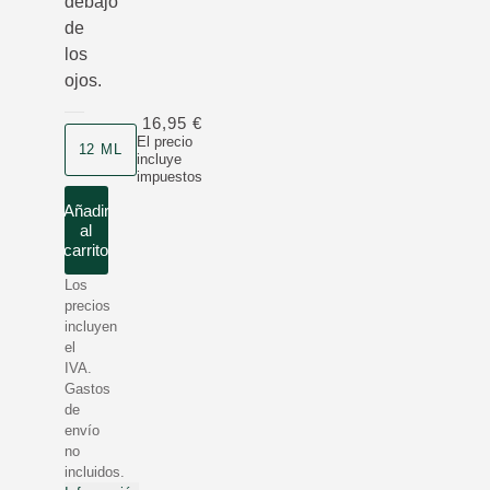
debajo
de
los
ojos.
16,95 €
Formato
El precio
12 ML
incluye
impuestos
Añadir
al
carrito
Los
precios
incluyen
el
IVA.
Gastos
de
envío
no
incluidos.