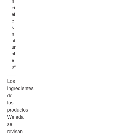
n
ci
al
e
s
n
at
ur
al
e
s*
Los
ingredientes
de
los
productos
Weleda
se
revisan