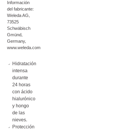
Información
del fabricante:
Weleda AG,
73525
Schwäbisch
Gmünd,
Germany,
www.weleda.com
Hidratación
intensa
durante
24 horas
con ácido
hialurónico
y hongo
de las
nieves.
Protección