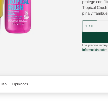
protege con fi
Tropical Crush 
piña y frambues
Formato
1 KIT
Los precios incluy
Información sobre
 uso
Opiniones