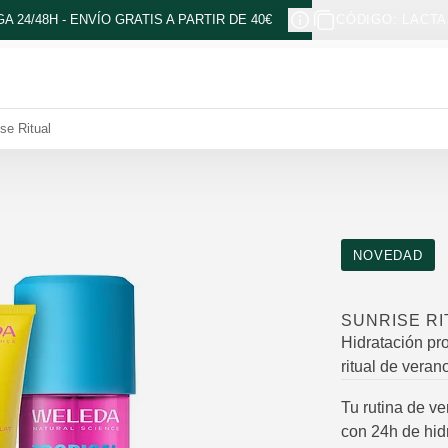
A 24/48H - ENVÍO GRATIS A PARTIR DE 40€
CÓDIGO: LACTA
se Ritual
NOVEDAD
SUNRISE RI
Hidratación pro
ritual de veran
Tu rutina de ve
con 24h de hid