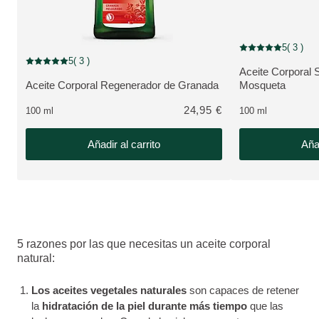
5
( 3 )
Puntuación: 5 / 5 e
5
( 3 )
Puntuación: 5 / 5 estrellas 3 valoraciones de usuarios
Aceite Corporal 
VER PRODUCTO
Aceite Corporal Regenerador de Granada
Mosqueta
VER PRODUCTO:
24,95 €
100 ml
100 ml
Añadir al carrito
Añad
5 razones por las que necesitas un aceite corporal
natural:
Los aceites vegetales naturales
son capaces de retener
la
hidratación de la piel durante más tiempo
que las