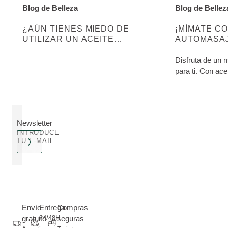
Blog de Belleza
Blog de Bellez
DESCUBRE MÁS SOBRE ESTA CATEGORÍA:
DESCUBRE MÁ
¿AÚN TIENES MIEDO DE
¡MÍMATE C
UTILIZAR UN ACEITE
AUTOMASAJ
CORPORAL? ¿CREES QUE TU
PIERNAS Y
PIEL NO LO NECESITA?
Disfruta de un
para ti. Con ac
Newsletter
INTRODUCE
TU E-MAIL
Envío
Entrega
Compras
gratuito
24/48H
seguras