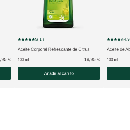
 de usuarios
5
( 1 )
4.9
Puntuación: 5 / 5 estrellas 1 valoraciones de usuarios
Puntuación: 4
Aceite Corporal Refrescante de Citrus
Aceite de Ab
VER PRODUCTO:
VER PROD
,95 €
18,95 €
100 ml
100 ml
Añadir al carrito