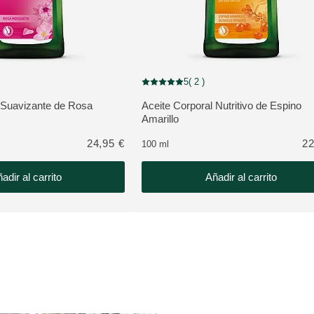
5
( 2 )
estrellas 3 valoraciones de usuarios
Puntuación: 5 / 5 estrellas 2 valoraciones
 Suavizante de Rosa
Aceite Corporal Nutritivo de Espino
O:
VER PRODUCTO:
Amarillo
24,95 €
22
100 ml
adir al carrito
Añadir al carrito