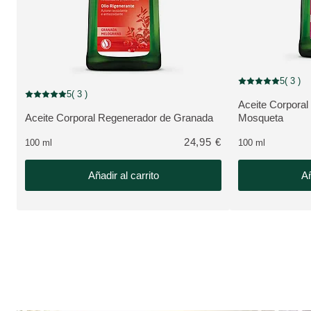
5
( 3 )
Puntuación: 5 / 5 
5
( 3 )
Puntuación: 5 / 5 estrellas 3 valoraciones de usuarios
Aceite Corporal
VER PRODUCT
Aceite Corporal Regenerador de Granada
Mosqueta
VER PRODUCTO:
24,95 €
100 ml
100 ml
Añadir al carrito
Añ