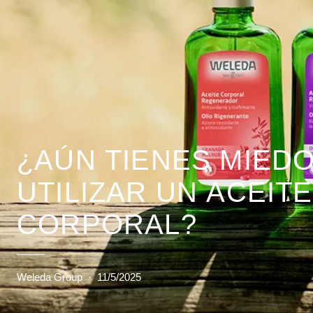
¿AÚN TIENES MIEDO
UTILIZAR UN ACEITE
CORPORAL?
Weleda Group
·
11/5/2025