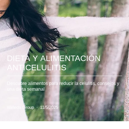
DIETA Y ALIMENTACIÓN
ANTICELULITIS
Descubre alimentos para reducir la celulitis, consejos y
una dieta semanal
Weleda Group
·
11/5/2025