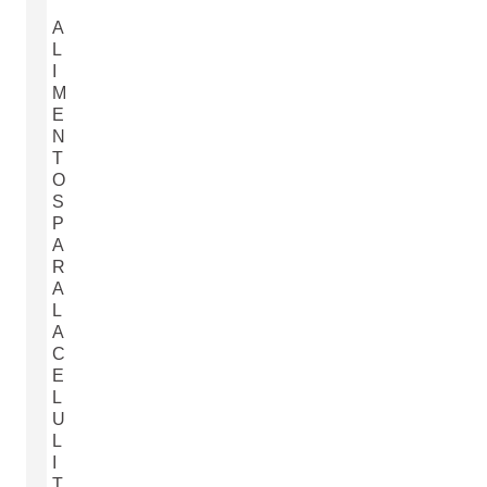
A
L
I
M
E
N
T
O
S
P
A
R
A
L
A
C
E
L
U
L
I
T