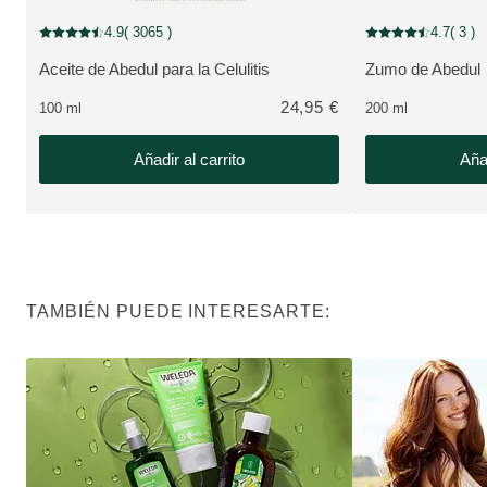
4.9
( 3065 )
4.7
( 3 )
Puntuación: 4.9 / 5 estrellas 3065 valoraciones de usuarios
Puntuación: 4.7 / 5
Aceite de Abedul para la Celulitis
Zumo de Abedul
VER PRODUCTO:
VER PRODUCTO
24,95 €
100 ml
200 ml
Añadir al carrito
Añad
TAMBIÉN PUEDE INTERESARTE: