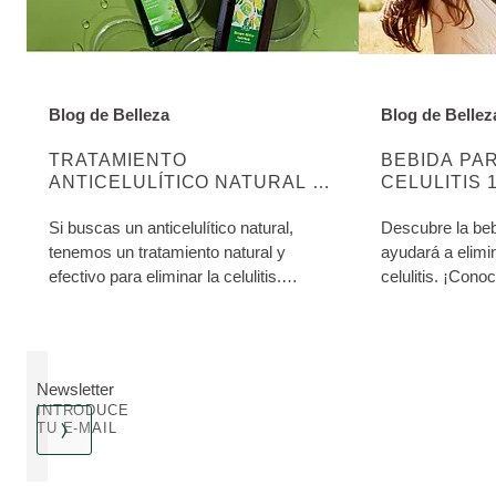
Blog de Belleza
Blog de Bellez
DESCUBRE MÁS SOBRE ESTA CATEGORÍA:
DESCUBRE MÁ
TRATAMIENTO
BEBIDA PAR
ANTICELULÍTICO NATURAL Y
CELULITIS 
EFECTIVO
Si buscas un anticelulítico natural,
Descubre la bebi
tenemos un tratamiento natural y
ayudará a elimin
efectivo para eliminar la celulitis.
celulitis. ¡Con
Cuídate por fuera y por dentro.
sus propiedade
Newsletter
INTRODUCE
TU E-MAIL