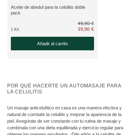
Aceite de abedul para la celulitis doble
VER PRODUCTO:
pack
49,90 €
39,90 €
1 Kit
Solo 39,90 € en lugar de 49,90 €
Añadir al carrito
POR QUÉ HACERTE UN AUTOMASAJE PARA
LA CELULITIS
Un masaje anticelulítico en casa es una manera efectiva y
natural de combatir la celulitis y mejorar la apariencia de la
piel. Asegúrate de ser constante con tu rutina de masaje y
combínala con una dieta equilibrada y ejercicio regular para
obtener los mejores resultados. ¡Dile adiós a la celulitis de