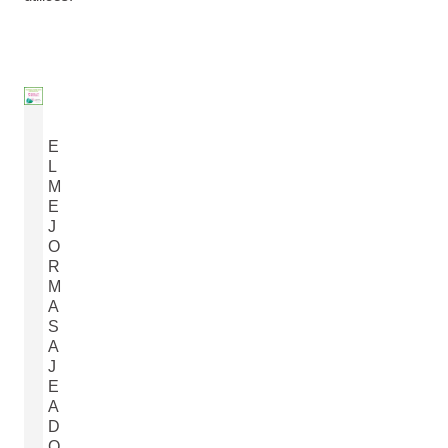
E
L
M
E
J
O
R
M
A
S
A
J
E
A
D
O