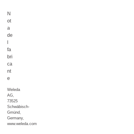
N
ot
a
de
l
fa
bri
ca
nt
e
Weleda
AG,
73525
Schwäbisch-
Gmünd,
Germany,
www.weleda.com