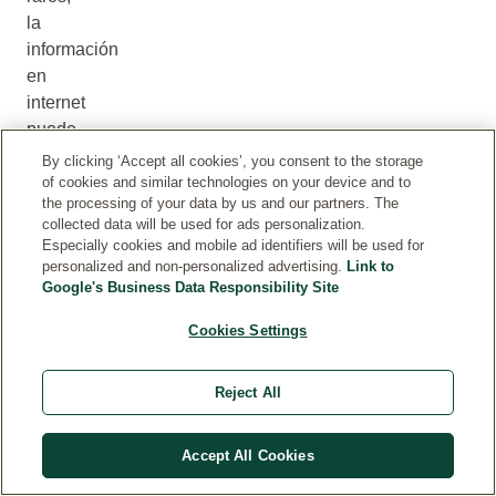
la
información
en
internet
puede
diferir
By clicking ‘Accept all cookies’, you consent to the storage
del
of cookies and similar technologies on your device and to
the processing of your data by us and our partners. The
etiquetado
collected data will be used for ads personalization.
del
Especially cookies and mobile ad identifiers will be used for
producto.
personalized and non-personalized advertising.
Link to
Recomendamos
Google's Business Data Responsibility Site
consultar
Cookies Settings
la
lista
Reject All
de
ingredientes
en
Accept All Cookies
el