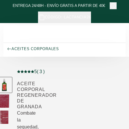
Ir al contenido principal
ENTREGA 24/48H - ENVÍO GRATIS A PARTIR DE 40€
CÓDIGO: LACTANCIA26
ACEITES CORPORALES
5
( 3 )
Puntuación: 5 / 5 estrellas 3 valoraciones de usuarios
ACEITE
CORPORAL
REGENERADOR
DE
GRANADA
Combate
la
sequedad,