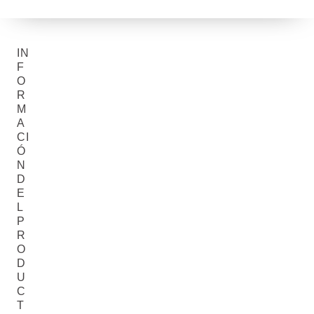
IN
F
O
R
M
A
CI
Ó
N
D
E
L
P
R
O
D
U
C
T