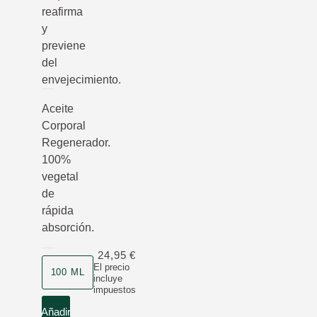
reafirma
y
previene
del
envejecimiento.
Aceite
Corporal
Regenerador.
100%
vegetal
de
rápida
absorción.
24,95 €
Formato
El precio
100 ML
incluye
impuestos
Añadir