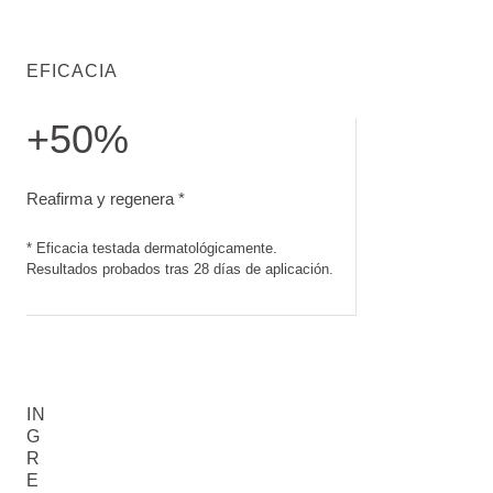
EFICACIA
+50%
Reafirma y regenera. Eficacia testada dermatológicamente. 
Reafirma y regenera *
* Eficacia testada dermatológicamente.
Resultados probados tras 28 días de aplicación.
IN
G
R
E