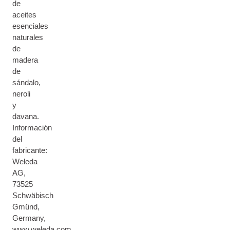
de
aceites
esenciales
naturales
de
madera
de
sándalo,
neroli
y
davana.
Información
del
fabricante:
Weleda
AG,
73525
Schwäbisch
Gmünd,
Germany,
www.weleda.com